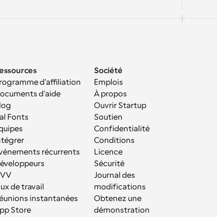
essources
Société
rogramme d'affiliation
Emplois
ocuments d'aide
À propos
log
Ouvrir Startup
al Fonts
Soutien
quipes
Confidentialité
ntégrer
Conditions
vénements récurrents
Licence
éveloppeurs
Sécurité
VV
Journal des 
lux de travail
modifications
éunions instantanées
Obtenez une 
pp Store
démonstration