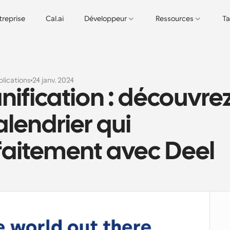
treprise
Cal.ai
Développeur
Ressources
Ta
lications
24 janv. 2024
anification : découvrez
lendrier qui 
faitement avec Deel