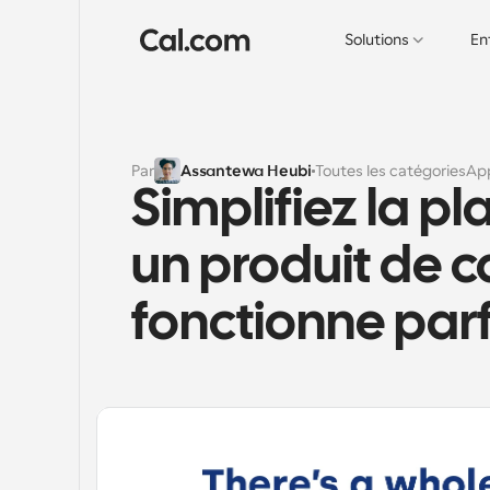
Solutions
En
Par
Assantewa Heubi
Toutes les catégories
App
Simplifiez la pl
un produit de ca
fonctionne par