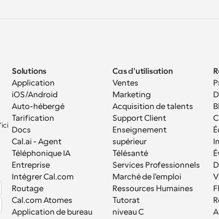
Solutions
Cas d'utilisation
R
Application 
Ventes
P
iOS/Android
Marketing
D
Auto-hébergé
Acquisition de talents
B
Tarification
Support Client
C
ci 
Docs
Enseignement 
É
Cal.ai - Agent 
supérieur
I
Téléphonique IA
Télésanté
É
Entreprise
Services Professionnels
D
Intégrer Cal.com
Marché de l'emploi
V
Routage
Ressources Humaines
F
Cal.com Atomes
Tutorat
R
Application de bureau
niveau C
A