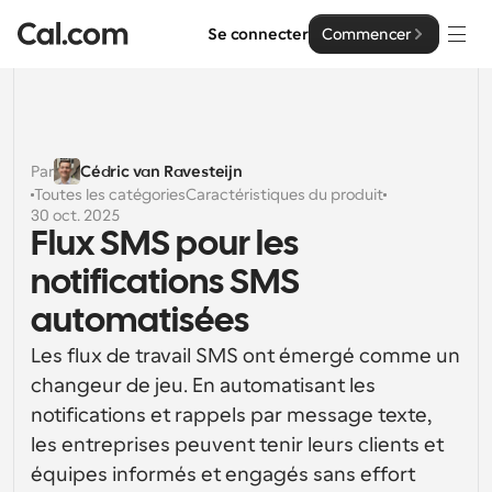
Se connecter
Commencer
Solutions
Solutions
Par
Cédric van Ravesteijn
Toutes les catégories
Caractéristiques du produit
Par taille d'équipe
Entreprise
30 oct. 2025
Flux SMS pour les 
Pour les particuliers
Planification personnelle simplifiée
notifications SMS 
Cal.ai
automatisées
Pour les équipes
Planification collaborative pour les groupes
Développeur
Les flux de travail SMS ont émergé comme un 
changeur de jeu. En automatisant les 
Pour les organisations
Documentation des développeurs
Ressources
Planification pour les grandes équipes, avec plus de 
notifications et rappels par message texte, 
Documentation pour la plateforme Cal.com
contrôle et de sécurité
les entreprises peuvent tenir leurs clients et 
Police : Cal Sans UI et texte
Tarification
équipes informés et engagés sans effort 
Pour les entreprises
Notre propre police de caractères variable pour la 
API