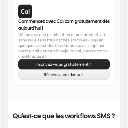
Flux de travail
Automatiser la planification et les rappels
Commencez avec Cal.com gratuitement dès 
Blog
aujourd'hui !
Restez à jour avec les dernières nouvelles et mises à 
Découvrez une planification et une productivité 
Programmation surpuissante avec des appels 
jour
sans faille sans frais cachés. Inscrivez-vous en 
alimentés par l'IA
quelques secondes et commencez à simplifier 
Réunions instantanées
votre planification dès aujourd'hui, sans carte de 
Rencontrez des clients en quelques minutes
crédit requise !
Inscrivez-vous gratuitement
Liens de groupe dynamique
Réservez facilement des réunions avec plusieurs 
Réservez une démo
personnes
Webhooks
Soyez informé lorsque quelque chose se passe
Qu'est-ce que les workflows SMS ?