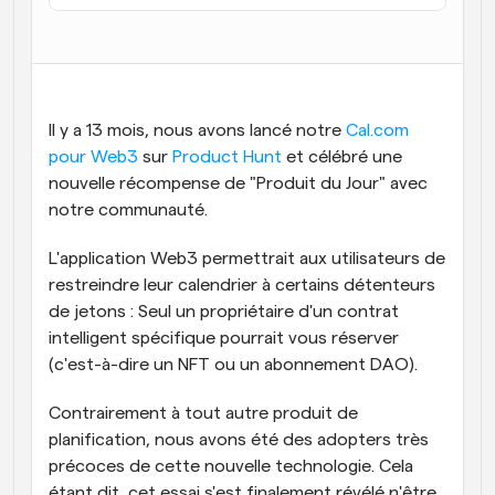
Flux de travail
Automatiser la planification et les rappels
Blog
Restez à jour avec les dernières nouvelles et mises à 
Il y a 13 mois, nous avons lancé notre 
Cal.com 
Programmation surpuissante avec des appels 
jour
alimentés par l'IA
pour Web3
 sur 
Product Hunt
 et célébré une 
nouvelle récompense de "Produit du Jour" avec 
Réunions instantanées
notre communauté.
Rencontrez des clients en quelques minutes
L'application Web3 permettrait aux utilisateurs de 
Liens de groupe dynamique
restreindre leur calendrier à certains détenteurs 
Réservez facilement des réunions avec plusieurs 
personnes
de jetons : Seul un propriétaire d'un contrat 
intelligent spécifique pourrait vous réserver 
Webhooks
(c'est-à-dire un NFT ou un abonnement DAO).
Soyez informé lorsque quelque chose se passe
Contrairement à tout autre produit de 
planification, nous avons été des adopters très 
précoces de cette nouvelle technologie. Cela 
étant dit, cet essai s'est finalement révélé n'être 