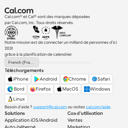
Cal.com® et Cal® sont des marques déposées 
par Cal.com, Inc. Tous droits réservés.
Notre mission est de connecter un milliard de personnes d'ici 
2031 
grâce à la planification de calendrier.
Select Language
French (France)
Téléchargements
iPhone
Android
Chrome
Safari
 Bord
Firefox
MacOS
Windows
Linux
Besoin d'aide ? 
support@cal.com
 ou visitez 
cal.com/aide
.
Solutions
Cas d'utilisation
Application iOS/Android
Ventes
Auto-hébergé
Marketing