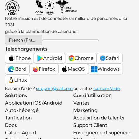
Notre mission est de connecter un milliard de personnes d'ici 
2031 
grâce à la planification de calendrier.
Select Language
French (France)
Téléchargements
iPhone
Android
Chrome
Safari
 Bord
Firefox
MacOS
Windows
Linux
Besoin d'aide ? 
support@cal.com
 ou visitez 
cal.com/aide
.
Solutions
Cas d'utilisation
Application iOS/Android
Ventes
Auto-hébergé
Marketing
Tarification
Acquisition de talents
Docs
Support Client
Cal.ai - Agent 
Enseignement supérieur