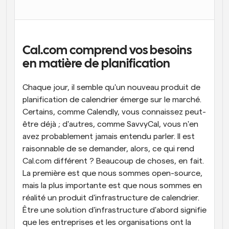
Flux de travail
Automatiser la planification et les rappels
Blog
Cal.com comprend vos besoins 
Restez à jour avec les dernières nouvelles et mises à 
en matière de planification
Programmation surpuissante avec des appels 
jour
alimentés par l'IA
Chaque jour, il semble qu'un nouveau produit de 
Réunions instantanées
planification de calendrier émerge sur le marché. 
Rencontrez des clients en quelques minutes
Certains, comme Calendly, vous connaissez peut-
Liens de groupe dynamique
être déjà ; d'autres, comme SavvyCal, vous n'en 
Réservez facilement des réunions avec plusieurs 
avez probablement jamais entendu parler. Il est 
personnes
raisonnable de se demander, alors, ce qui rend 
Cal.com différent ? Beaucoup de choses, en fait. 
Webhooks
La première est que nous sommes open-source, 
Soyez informé lorsque quelque chose se passe
mais la plus importante est que nous sommes en 
réalité un produit d'infrastructure de calendrier. 
Être une solution d'infrastructure d'abord signifie 
que les entreprises et les organisations ont la 