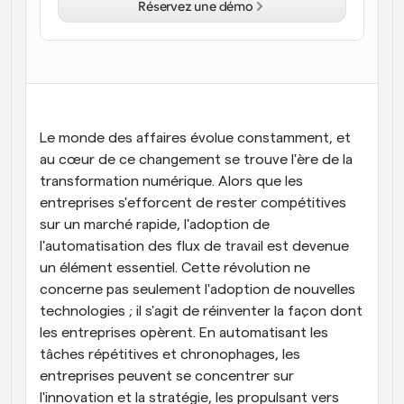
Réservez une démo
Flux de travail
Automatiser la planification et les rappels
Blog
Restez à jour avec les dernières nouvelles et mises à 
Programmation surpuissante avec des appels 
jour
alimentés par l'IA
Le monde des affaires évolue constamment, et 
Réunions instantanées
au cœur de ce changement se trouve l'ère de la 
Rencontrez des clients en quelques minutes
transformation numérique. Alors que les 
entreprises s'efforcent de rester compétitives 
Liens de groupe dynamique
sur un marché rapide, l'adoption de 
Réservez facilement des réunions avec plusieurs 
l'automatisation des flux de travail est devenue 
personnes
un élément essentiel. Cette révolution ne 
Webhooks
concerne pas seulement l'adoption de nouvelles 
Soyez informé lorsque quelque chose se passe
technologies ; il s'agit de réinventer la façon dont 
les entreprises opèrent. En automatisant les 
tâches répétitives et chronophages, les 
entreprises peuvent se concentrer sur 
l'innovation et la stratégie, les propulsant vers 