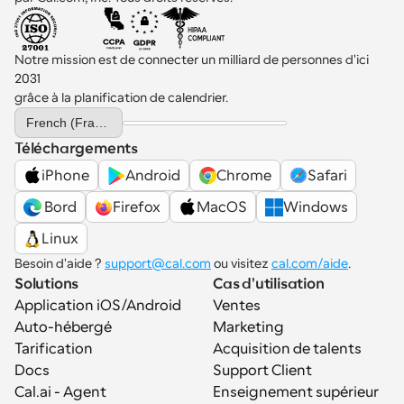
Notre mission est de connecter un milliard de personnes d'ici 
2031 
grâce à la planification de calendrier.
Select Language
French (France)
Téléchargements
iPhone
Android
Chrome
Safari
 Bord
Firefox
MacOS
Windows
Linux
Besoin d'aide ? 
support@cal.com
 ou visitez 
cal.com/aide
.
Solutions
Cas d'utilisation
Application iOS/Android
Ventes
Auto-hébergé
Marketing
Tarification
Acquisition de talents
Docs
Support Client
Cal.ai - Agent 
Enseignement supérieur