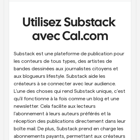
Flux de travail
Automatiser la planification et les rappels
Utilisez Substack 
Blog
avec Cal.com
Restez à jour avec les dernières nouvelles et mises à 
Programmation surpuissante avec des appels 
jour
alimentés par l'IA
Substack est une plateforme de publication pour 
Réunions instantanées
les conteurs de tous types, des artistes de 
Rencontrez des clients en quelques minutes
bandes dessinées aux journalistes citoyens et 
Liens de groupe dynamique
aux blogueurs lifestyle. Substack aide les 
Réservez facilement des réunions avec plusieurs 
créateurs à se connecter avec leur audience. 
personnes
L'une des choses qui rend Substack unique, c'est 
qu'il fonctionne à la fois comme un blog et une 
Webhooks
newsletter. Cela facilite aux lecteurs 
Soyez informé lorsque quelque chose se passe
l'abonnement à leurs auteurs préférés et la 
réception des publications directement dans leur 
boîte mail. De plus, Substack prend en charge les 
abonnements payants, permettant aux créateurs 