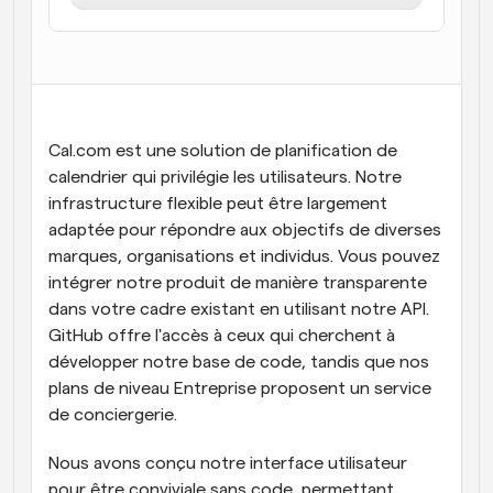
Flux de travail
Automatiser la planification et les rappels
Blog
Restez à jour avec les dernières nouvelles et mises à 
Programmation surpuissante avec des appels 
jour
Cal.com est une solution de planification de 
alimentés par l'IA
calendrier qui privilégie les utilisateurs. Notre 
Réunions instantanées
infrastructure flexible peut être largement 
Rencontrez des clients en quelques minutes
adaptée pour répondre aux objectifs de diverses 
marques, organisations et individus. Vous pouvez 
Liens de groupe dynamique
intégrer notre produit de manière transparente 
Réservez facilement des réunions avec plusieurs 
personnes
dans votre cadre existant en utilisant notre API. 
GitHub offre l'accès à ceux qui cherchent à 
Webhooks
développer notre base de code, tandis que nos 
Soyez informé lorsque quelque chose se passe
plans de niveau Entreprise proposent un service 
de conciergerie.
Nous avons conçu notre interface utilisateur 
pour être conviviale sans code, permettant 