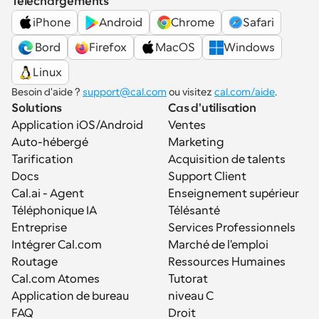
Téléchargements
iPhone
Android
Chrome
Safari
 Bord
Firefox
MacOS
Windows
Linux
Besoin d'aide ? 
support@cal.com
 ou visitez 
cal.com/aide
.
Solutions
Cas d'utilisation
Application iOS/Android
Ventes
Auto-hébergé
Marketing
Tarification
Acquisition de talents
Docs
Support Client
Cal.ai - Agent 
Enseignement supérieur
Téléphonique IA
Télésanté
Entreprise
Services Professionnels
Intégrer Cal.com
Marché de l'emploi
Routage
Ressources Humaines
Cal.com Atomes
Tutorat
Application de bureau
niveau C
FAQ
Droit