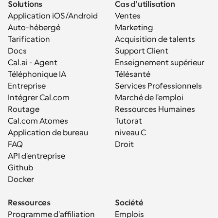
Solutions
Cas d'utilisation
Application iOS/Android
Ventes
Auto-hébergé
Marketing
Tarification
Acquisition de talents
Docs
Support Client
Cal.ai - Agent 
Enseignement supérieur
Téléphonique IA
Télésanté
Entreprise
Services Professionnels
Intégrer Cal.com
Marché de l'emploi
Routage
Ressources Humaines
Cal.com Atomes
Tutorat
Application de bureau
niveau C
FAQ
Droit
API d'entreprise
Github
Docker
Ressources
Société
Programme d'affiliation
Emplois