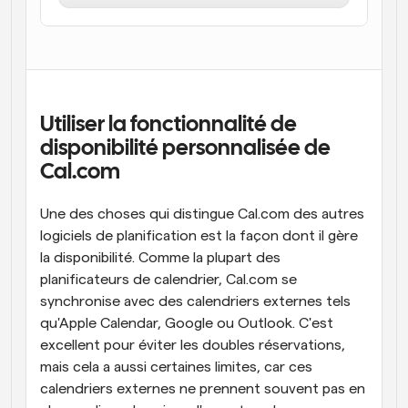
Flux de travail
Automatiser la planification et les rappels
Blog
Restez à jour avec les dernières nouvelles et mises à 
Programmation surpuissante avec des appels 
jour
Utiliser la fonctionnalité de 
alimentés par l'IA
disponibilité personnalisée de 
Réunions instantanées
Cal.com
Rencontrez des clients en quelques minutes
Une des choses qui distingue Cal.com des autres 
Liens de groupe dynamique
Réservez facilement des réunions avec plusieurs 
logiciels de planification est la façon dont il gère 
personnes
la disponibilité. Comme la plupart des 
planificateurs de calendrier, Cal.com se 
Webhooks
synchronise avec des calendriers externes tels 
Soyez informé lorsque quelque chose se passe
qu'Apple Calendar, Google ou Outlook. C'est 
excellent pour éviter les doubles réservations, 
mais cela a aussi certaines limites, car ces 
calendriers externes ne prennent souvent pas en 