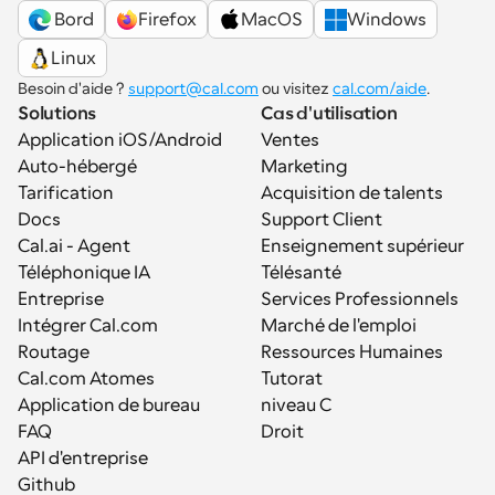
 Bord
Firefox
MacOS
Windows
Linux
Besoin d'aide ? 
support@cal.com
 ou visitez 
cal.com/aide
.
Solutions
Cas d'utilisation
Application iOS/Android
Ventes
Auto-hébergé
Marketing
Tarification
Acquisition de talents
Docs
Support Client
Cal.ai - Agent 
Enseignement supérieur
Téléphonique IA
Télésanté
Entreprise
Services Professionnels
Intégrer Cal.com
Marché de l'emploi
Routage
Ressources Humaines
Cal.com Atomes
Tutorat
Application de bureau
niveau C
FAQ
Droit
API d'entreprise
Github