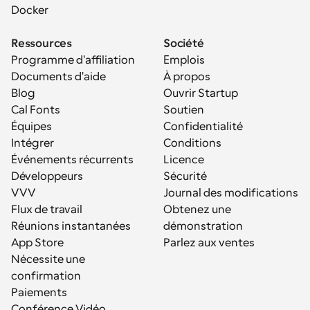
Docker
Ressources
Société
Programme d'affiliation
Emplois
Documents d'aide
À propos
Blog
Ouvrir Startup
Cal Fonts
Soutien
Équipes
Confidentialité
Intégrer
Conditions
Événements récurrents
Licence
Développeurs
Sécurité
VVV
Journal des modifications
Flux de travail
Obtenez une 
Réunions instantanées
démonstration
App Store
Parlez aux ventes
Nécessite une 
confirmation
Paiements
Conférence Vidéo