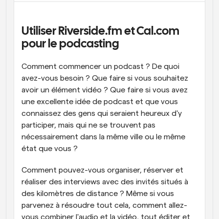
Flux de travail
Automatiser la planification et les rappels
Utiliser Riverside.fm et Cal.com 
pour le podcasting
Blog
Restez à jour avec les dernières nouvelles et mises à 
Programmation surpuissante avec des appels 
jour
Comment commencer un podcast ? De quoi 
alimentés par l'IA
avez-vous besoin ? Que faire si vous souhaitez 
Réunions instantanées
avoir un élément vidéo ? Que faire si vous avez 
Rencontrez des clients en quelques minutes
une excellente idée de podcast et que vous 
connaissez des gens qui seraient heureux d'y 
Liens de groupe dynamique
participer, mais qui ne se trouvent pas 
Réservez facilement des réunions avec plusieurs 
personnes
nécessairement dans la même ville ou le même 
état que vous ?
Webhooks
Soyez informé lorsque quelque chose se passe
Comment pouvez-vous organiser, réserver et 
réaliser des interviews avec des invités situés à 
des kilomètres de distance ? Même si vous 
parvenez à résoudre tout cela, comment allez-
vous combiner l'audio et la vidéo, tout éditer et 