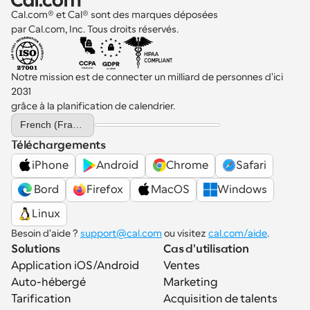
Cal.com® et Cal® sont des marques déposées 
par Cal.com, Inc. Tous droits réservés.
Notre mission est de connecter un milliard de personnes d'ici 
2031 
grâce à la planification de calendrier.
Select Language
French (France)
Téléchargements
iPhone
Android
Chrome
Safari
 Bord
Firefox
MacOS
Windows
Linux
Besoin d'aide ? 
support@cal.com
 ou visitez 
cal.com/aide
.
Solutions
Cas d'utilisation
Application iOS/Android
Ventes
Auto-hébergé
Marketing
Tarification
Acquisition de talents