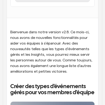
Flux de travail
Automatiser la planification et les rappels
Blog
Restez à jour avec les dernières nouvelles et mises à 
Programmation surpuissante avec des appels 
jour
Bienvenue dans notre version v2.8. Ce mois-ci, 
alimentés par l'IA
nous avons de nouvelles fonctionnalités pour 
Réunions instantanées
aider vos équipes à s'épanouir. Avec des 
Rencontrez des clients en quelques minutes
nouveautés telles que les types d'événements 
gérés et les Insights, vous pourrez mieux servir 
Liens de groupe dynamique
les personnes autour de vous. Comme toujours, 
Réservez facilement des réunions avec plusieurs 
personnes
nous avons également une longue liste d'autres 
améliorations et petites victoires.
Webhooks
Soyez informé lorsque quelque chose se passe
Créer des types d'événements 
gérés pour vos membres d'équipe