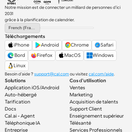
Notre mission est de connecter un milliard de personnes d'ici 
2031 
grâce à la planification de calendrier.
Select Language
French (France)
Téléchargements
iPhone
Android
Chrome
Safari
 Bord
Firefox
MacOS
Windows
Linux
Besoin d'aide ? 
support@cal.com
 ou visitez 
cal.com/aide
.
Solutions
Cas d'utilisation
Application iOS/Android
Ventes
Auto-hébergé
Marketing
Tarification
Acquisition de talents
Docs
Support Client
Cal.ai - Agent 
Enseignement supérieur
Téléphonique IA
Télésanté
Entreprise
Services Professionnels