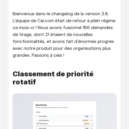
Flux de travail
Bienvenue dans le changelog de la version 3.8. 
Automatiser la planification et les rappels
L'équipe de Cal.com était de retour à plein régime 
Blog
ce mois-ci ! Nous avons fusionné 186 demandes 
Restez à jour avec les dernières nouvelles et mises à 
de tirage, dont 21 étaient de nouvelles 
Programmation surpuissante avec des appels 
jour
alimentés par l'IA
fonctionnalités, et avons fait d'énormes progrès 
avec notre produit pour des organisations plus 
Réunions instantanées
grandes. Passons à cela !
Rencontrez des clients en quelques minutes
Liens de groupe dynamique
Classement de priorité 
Réservez facilement des réunions avec plusieurs 
personnes
rotatif
Webhooks
Soyez informé lorsque quelque chose se passe