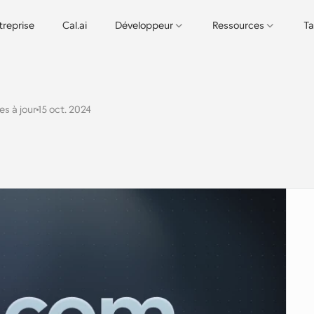
treprise
Cal.ai
Développeur
Ressources
Ta
es à jour
15 oct. 2024