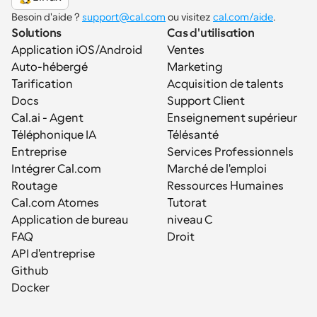
Besoin d'aide ? 
support@cal.com
 ou visitez 
cal.com/aide
.
Solutions
Cas d'utilisation
Application iOS/Android
Ventes
Auto-hébergé
Marketing
Tarification
Acquisition de talents
Docs
Support Client
Cal.ai - Agent 
Enseignement supérieur
Téléphonique IA
Télésanté
Entreprise
Services Professionnels
Intégrer Cal.com
Marché de l'emploi
Routage
Ressources Humaines
Cal.com Atomes
Tutorat
Application de bureau
niveau C
FAQ
Droit
API d'entreprise
Github
Docker