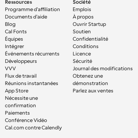
Ressources
Société
Programme d'affiliation
Emplois
Documents d'aide
À propos
Blog
Ouvrir Startup
Cal Fonts
Soutien
Équipes
Confidentialité
Intégrer
Conditions
Événements récurrents
Licence
Développeurs
Sécurité
VVV
Journal des modifications
Flux de travail
Obtenez une 
Réunions instantanées
démonstration
App Store
Parlez aux ventes
Nécessite une 
confirmation
Paiements
Conférence Vidéo
Cal.com contre Calendly