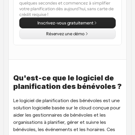
quelques secondes et commencez à simplifier 
votre planification dès aujourd'hui, sans carte de 
Flux de travail
crédit requise !
Automatiser la planification et les rappels
Inscrivez-vous gratuitement
Blog
Réservez une démo
Restez à jour avec les dernières nouvelles et mises à 
Programmation surpuissante avec des appels 
jour
alimentés par l'IA
Réunions instantanées
Rencontrez des clients en quelques minutes
Liens de groupe dynamique
Qu'est-ce que le logiciel de 
Réservez facilement des réunions avec plusieurs 
personnes
planification des bénévoles ?
Webhooks
Le logiciel de planification des bénévoles est une 
Soyez informé lorsque quelque chose se passe
solution logicielle basée sur le cloud conçue pour 
aider les gestionnaires de bénévoles et les 
organisations à planifier, gérer et suivre les 
bénévoles, les événements et les horaires. Ces 