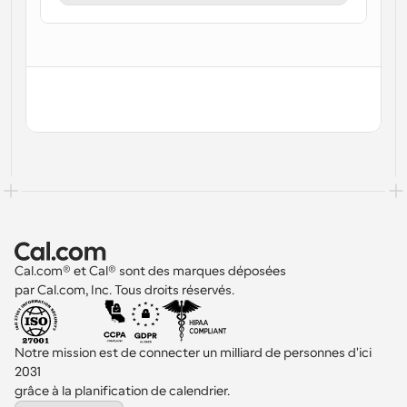
Flux de travail
Automatiser la planification et les rappels
Blog
Restez à jour avec les dernières nouvelles et mises à 
Programmation surpuissante avec des appels 
jour
alimentés par l'IA
Réunions instantanées
Rencontrez des clients en quelques minutes
Liens de groupe dynamique
Réservez facilement des réunions avec plusieurs 
personnes
Cal.com® et Cal® sont des marques déposées 
par Cal.com, Inc. Tous droits réservés.
Webhooks
Soyez informé lorsque quelque chose se passe
Notre mission est de connecter un milliard de personnes d'ici 
2031 
grâce à la planification de calendrier.
Select Language