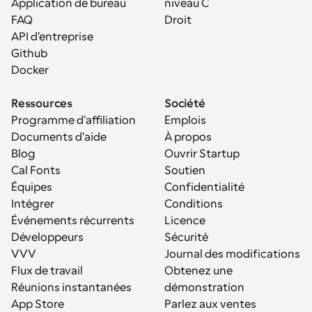
Application de bureau
niveau C
FAQ
Droit
API d'entreprise
Github
Docker
Ressources
Société
Programme d'affiliation
Emplois
Documents d'aide
À propos
Blog
Ouvrir Startup
Cal Fonts
Soutien
Équipes
Confidentialité
Intégrer
Conditions
Événements récurrents
Licence
Développeurs
Sécurité
VVV
Journal des modifications
Flux de travail
Obtenez une 
Réunions instantanées
démonstration
App Store
Parlez aux ventes