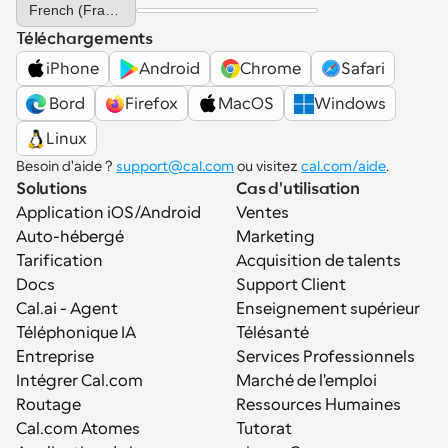
French (France)
Téléchargements
iPhone
Android
Chrome
Safari
 Bord
Firefox
MacOS
Windows
Linux
Besoin d'aide ? 
support@cal.com
 ou visitez 
cal.com/aide
.
Solutions
Cas d'utilisation
Application iOS/Android
Ventes
Auto-hébergé
Marketing
Tarification
Acquisition de talents
Docs
Support Client
Cal.ai - Agent 
Enseignement supérieur
Téléphonique IA
Télésanté
Entreprise
Services Professionnels
Intégrer Cal.com
Marché de l'emploi
Routage
Ressources Humaines
Cal.com Atomes
Tutorat