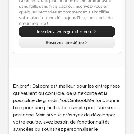
Découvrez une planification et une productivité 
sans faille sans frais cachés. Inscrivez-vous en 
Flux de travail
quelques secondes et commencez à simplifier 
Automatiser la planification et les rappels
votre planification dès aujourd'hui, sans carte de 
crédit requise !
Blog
Inscrivez-vous gratuitement
Restez à jour avec les dernières nouvelles et mises à 
Programmation surpuissante avec des appels 
jour
alimentés par l'IA
Réservez une démo
Réunions instantanées
Rencontrez des clients en quelques minutes
Liens de groupe dynamique
Réservez facilement des réunions avec plusieurs 
personnes
En bref : Cal.com est meilleur pour les entreprises 
qui veulent du contrôle, de la flexibilité et la 
Webhooks
possibilité de grandir. YouCanBookMe fonctionne 
Soyez informé lorsque quelque chose se passe
bien pour une planification simple pour une seule 
personne. Mais si vous prévoyez de développer 
votre équipe, avez besoin de fonctionnalités 
avancées ou souhaitez personnaliser le 