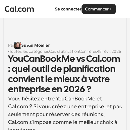
Se connecter
Commencer
Solutions
Solutions
Par
Susan Moeller
Toutes les catégories
Cas d'utilisation
Conifères
18 févr. 2026
Par taille d'équipe
Entreprise
YouCanBookMe vs Cal.com 
Pour les particuliers
: quel outil de planification 
Planification personnelle simplifiée
Cal.ai
convient le mieux à votre 
Pour les équipes
entreprise en 2026 ?
Planification collaborative pour les groupes
Développeur
Vous hésitez entre YouCanBookMe et 
Pour les organisations
Cal.com ? Si vous créez une entreprise, et pas 
Documentation des développeurs
Ressources
Planification pour les grandes équipes, avec plus de 
Documentation pour la plateforme Cal.com
contrôle et de sécurité
seulement pour réserver des réunions, 
Police : Cal Sans UI et texte
Cal.com s’impose comme le meilleur choix à 
Tarification
Pour les entreprises
Notre propre police de caractères variable pour la 
API