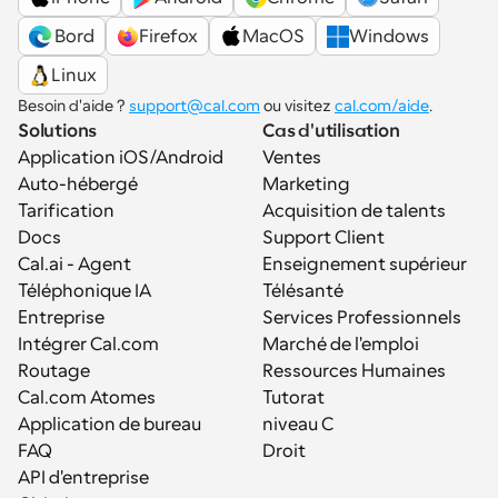
 Bord
Firefox
MacOS
Windows
Linux
Besoin d'aide ? 
support@cal.com
 ou visitez 
cal.com/aide
.
Solutions
Cas d'utilisation
Application iOS/Android
Ventes
Auto-hébergé
Marketing
Tarification
Acquisition de talents
Docs
Support Client
Cal.ai - Agent 
Enseignement supérieur
Téléphonique IA
Télésanté
Entreprise
Services Professionnels
Intégrer Cal.com
Marché de l'emploi
Routage
Ressources Humaines
Cal.com Atomes
Tutorat
Application de bureau
niveau C
FAQ
Droit
API d'entreprise