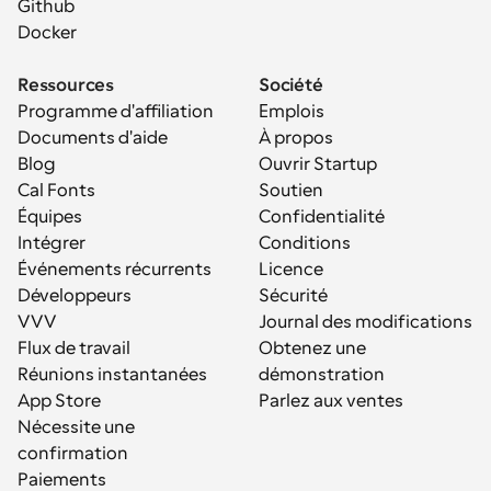
Github
Docker
Ressources
Société
Programme d'affiliation
Emplois
Documents d'aide
À propos
Blog
Ouvrir Startup
Cal Fonts
Soutien
Équipes
Confidentialité
Intégrer
Conditions
Événements récurrents
Licence
Développeurs
Sécurité
VVV
Journal des modifications
Flux de travail
Obtenez une 
Réunions instantanées
démonstration
App Store
Parlez aux ventes
Nécessite une 
confirmation
Paiements