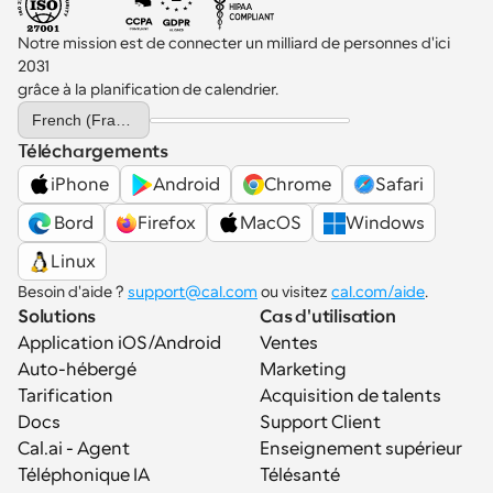
Notre mission est de connecter un milliard de personnes d'ici 
2031 
grâce à la planification de calendrier.
Select Language
French (France)
Téléchargements
iPhone
Android
Chrome
Safari
 Bord
Firefox
MacOS
Windows
Linux
Besoin d'aide ? 
support@cal.com
 ou visitez 
cal.com/aide
.
Solutions
Cas d'utilisation
Application iOS/Android
Ventes
Auto-hébergé
Marketing
Tarification
Acquisition de talents
Docs
Support Client
Cal.ai - Agent 
Enseignement supérieur
Téléphonique IA
Télésanté