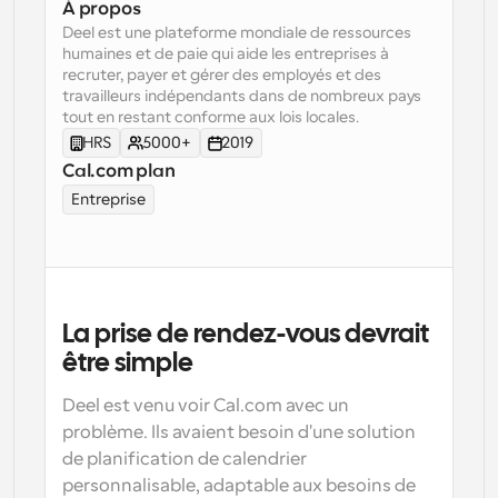
À propos
Deel est une plateforme mondiale de ressources 
Flux de travail
humaines et de paie qui aide les entreprises à 
Automatiser la planification et les rappels
recruter, payer et gérer des employés et des 
travailleurs indépendants dans de nombreux pays 
Blog
tout en restant conforme aux lois locales.
Restez à jour avec les dernières nouvelles et mises à 
Programmation surpuissante avec des appels 
HRS
5000+
2019
jour
alimentés par l'IA
Cal.com plan
Réunions instantanées
Entreprise
Rencontrez des clients en quelques minutes
Liens de groupe dynamique
Réservez facilement des réunions avec plusieurs 
personnes
La prise de rendez-vous devrait 
Webhooks
être simple
Soyez informé lorsque quelque chose se passe
Deel est venu voir Cal.com avec un 
problème. Ils avaient besoin d'une solution 
de planification de calendrier 
personnalisable, adaptable aux besoins de 