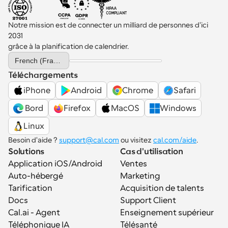
Notre mission est de connecter un milliard de personnes d'ici 
2031 
grâce à la planification de calendrier.
Select Language
French (France)
Téléchargements
iPhone
Android
Chrome
Safari
 Bord
Firefox
MacOS
Windows
Linux
Besoin d'aide ? 
support@cal.com
 ou visitez 
cal.com/aide
.
Solutions
Cas d'utilisation
Application iOS/Android
Ventes
Auto-hébergé
Marketing
Tarification
Acquisition de talents
Docs
Support Client
Cal.ai - Agent 
Enseignement supérieur
Téléphonique IA
Télésanté