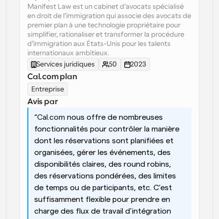
Manifest Law est un cabinet d’avocats spécialisé 
en droit de l’immigration qui associe des avocats de 
Flux de travail
premier plan à une technologie propriétaire pour 
Automatiser la planification et les rappels
simplifier, rationaliser et transformer la procédure 
d’immigration aux États-Unis pour les talents 
Blog
internationaux ambitieux.
Restez à jour avec les dernières nouvelles et mises à 
Programmation surpuissante avec des appels 
Services juridiques
50
2023
jour
alimentés par l'IA
Cal.com plan
Réunions instantanées
Entreprise
Rencontrez des clients en quelques minutes
Avis par
Liens de groupe dynamique
“
Cal.com
 nous offre de nombreuses 
Réservez facilement des réunions avec plusieurs 
fonctionnalités pour contrôler la manière 
personnes
dont les réservations sont planifiées et 
organisées, gérer les événements, des 
Webhooks
disponibilités claires, des round robins, 
Soyez informé lorsque quelque chose se passe
des réservations pondérées, des limites 
de temps ou de participants, etc. C’est 
suffisamment flexible pour prendre en 
charge des flux de travail d’intégration 