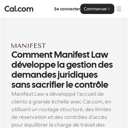
Se connecter
Commencer
Solutions
Solutions
Par taille d'équipe
Comment Manifest Law 
Entreprise
Pour les particuliers
développe la gestion des 
Planification personnelle simplifiée
Cal.ai
demandes juridiques 
Pour les équipes
sans sacrifier le contrôle
Planification collaborative pour les groupes
Développeur
Manifest Law a développé l’accueil de 
Pour les organisations
clients à grande échelle avec Cal.com, en 
Documentation des développeurs
Ressources
Planification pour les grandes équipes, avec plus de 
utilisant un routage structuré, des limites 
Documentation pour la plateforme Cal.com
contrôle et de sécurité
de réservation et des contrôles d’accès 
Police : Cal Sans UI et texte
Tarification
Pour les entreprises
Notre propre police de caractères variable pour la 
pour équilibrer la charge de travail des 
API