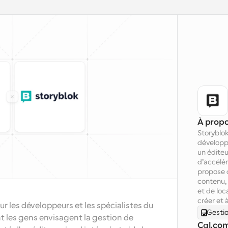
À prop
Storyblok
développe
un éditeu
d’accélér
propose d
contenu,
et de loca
créer et 
 les développeurs et les spécialistes du 
Gestio
 les gens envisagent la gestion de 
Cal.com