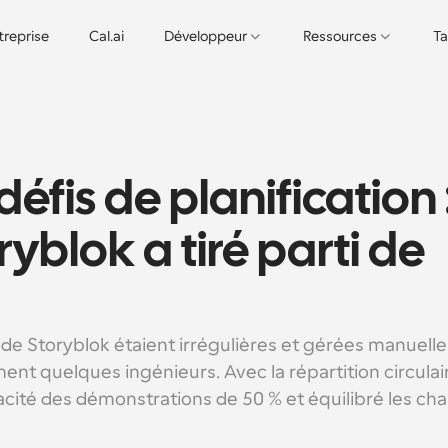
treprise
Cal.ai
Développeur
Ressources
Ta
fis de planification :
lok a tiré parti de 
de Storyblok étaient irrégulières et gérées manuell
nt quelques ingénieurs. Avec la répartition circulaire
cacité des démonstrations de 50 % et équilibré les cha