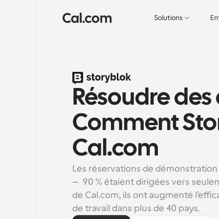
Solutions
En
Résoudre des dé
Comment Storyb
Cal.com
Les réservations de démonstration 
— 90 % étaient dirigées vers seuleme
de Cal.com, ils ont augmenté l’effi
de travail dans plus de 40 pays.