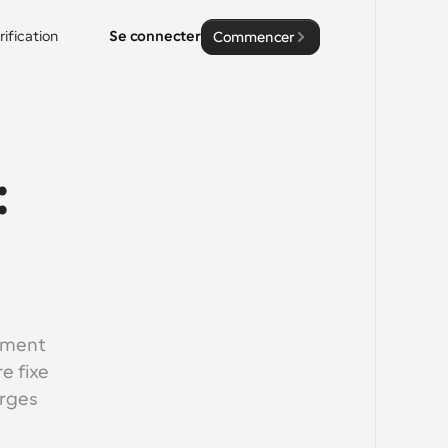
rification
Se connecter
Commencer
 
ement 
 fixe 
rges 