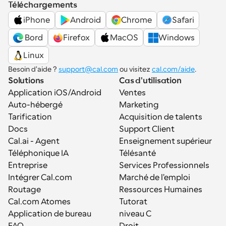
Téléchargements
iPhone
Android
Chrome
Safari
 Bord
Firefox
MacOS
Windows
Linux
Besoin d'aide ? 
support@cal.com
 ou visitez 
cal.com/aide
.
Solutions
Cas d'utilisation
Application iOS/Android
Ventes
Auto-hébergé
Marketing
Tarification
Acquisition de talents
Docs
Support Client
Cal.ai - Agent 
Enseignement supérieur
Téléphonique IA
Télésanté
Entreprise
Services Professionnels
Intégrer Cal.com
Marché de l'emploi
Routage
Ressources Humaines
Cal.com Atomes
Tutorat
Application de bureau
niveau C