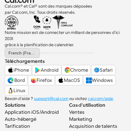
Cal.com® et Cal® sont des marques déposées 
par Cal.com, Inc. Tous droits réservés.
Notre mission est de connecter un milliard de personnes d'ici 
2031 
grâce à la planification de calendrier.
Select Language
French (France)
Téléchargements
iPhone
Android
Chrome
Safari
 Bord
Firefox
MacOS
Windows
Linux
Besoin d'aide ? 
support@cal.com
 ou visitez 
cal.com/aide
.
Solutions
Cas d'utilisation
Application iOS/Android
Ventes
Auto-hébergé
Marketing
Tarification
Acquisition de talents