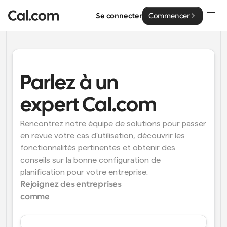
Se connecter
Commencer
Solutions
Solutions
Parlez à un 
Par taille d'équipe
Entreprise
expert Cal.com
Pour les particuliers
Planification personnelle simplifiée
Rencontrez notre équipe de solutions pour passer 
Cal.ai
en revue votre cas d'utilisation, découvrir les 
Pour les équipes
fonctionnalités pertinentes et obtenir des 
Planification collaborative pour les groupes
Développeur
conseils sur la bonne configuration de 
planification pour votre entreprise.
Pour les organisations
Rejoignez des entreprises 
Documentation des développeurs
Ressources
Planification pour les grandes équipes, avec plus de 
comme
Documentation pour la plateforme Cal.com
contrôle et de sécurité
Police : Cal Sans UI et texte
Tarification
Pour les entreprises
Notre propre police de caractères variable pour la 
API