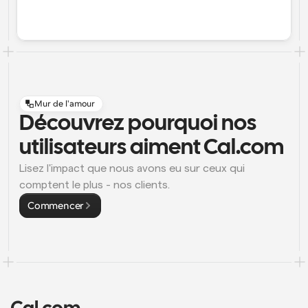
Flux de travail
Automatiser la planification et les rappels
Blog
Restez à jour avec les dernières nouvelles et mises à 
Programmation surpuissante avec des appels 
jour
alimentés par l'IA
Mur de l'amour
Découvrez pourquoi nos 
Réunions instantanées
Rencontrez des clients en quelques minutes
utilisateurs aiment Cal.com
Liens de groupe dynamique
Lisez l'impact que nous avons eu sur ceux qui 
Réservez facilement des réunions avec plusieurs 
comptent le plus - nos clients.
personnes
Commencer
Webhooks
Soyez informé lorsque quelque chose se passe