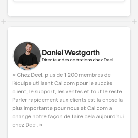
conception d’interfaces utilisateur
Solutions de planification de niveau entreprise
Créez vos propres intégrations avec notre API publique
Par cas 
App Store
Composants de planification
d'utilisation
Intégrez-vous à vos applications préférées
Utilisez nos atomes React pour ajouter la planification à 
votre application.
Recrutement
Soutien
Événements Collectifs
Créer un client OAuth
Planifier des événements avec plusieurs participants
Intégrez Cal.com en utilisant OAuth
Daniel Westgarth
Ventes
Santé
Documents d'aide
Directeur des opérations chez Deel
Besoin d'en savoir plus sur notre système ? Consultez la 
documentation d'aide.
Ressources 
Télésanté
« Chez Deel, plus de 1 200 membres de 
humaines
Intégrer
l'équipe utilisent Cal.com pour le succès 
Intégrer Cal.com dans votre site web
client, le support, les ventes et tout le reste. 
Éducation
Marketing
Parler rapidement aux clients est la chose la 
Hors du bureau
plus importante pour nous et Cal.com a 
Planifiez des congés facilement
changé notre façon de faire cela aujourd'hui 
Essayez Cal.ai maintenant !
chez Deel. »
Paiements
Accepter les paiements pour les réservations