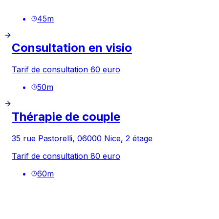
45
m
Consultation en visio
Tarif de consultation 60 euro
50
m
Thérapie de couple
35 rue Pastorelli, 06000 Nice, 2 étage
Tarif de consultation 80 euro
60
m