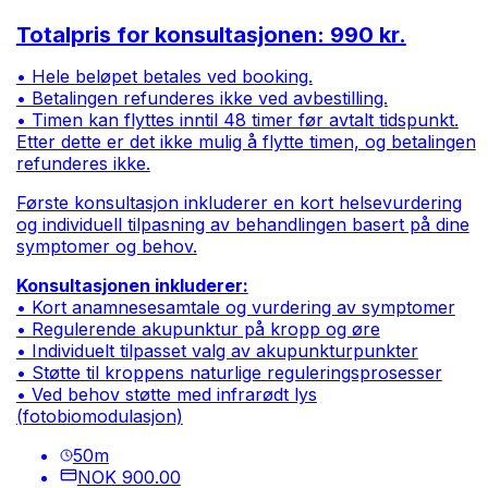
Totalpris for konsultasjonen: 990 kr.
• Hele beløpet betales ved booking.
• Betalingen refunderes ikke ved avbestilling.
• Timen kan flyttes inntil 48 timer før avtalt tidspunkt.
Etter dette er det ikke mulig å flytte timen, og betalingen
refunderes ikke.
Første konsultasjon inkluderer en kort helsevurdering
og individuell tilpasning av behandlingen basert på dine
symptomer og behov.
Konsultasjonen inkluderer:
• Kort anamnesesamtale og vurdering av symptomer
• Regulerende akupunktur på kropp og øre
• Individuelt tilpasset valg av akupunkturpunkter
• Støtte til kroppens naturlige reguleringsprosesser
• Ved behov støtte med infrarødt lys
(fotobiomodulasjon)
50
m
NOK 900.00