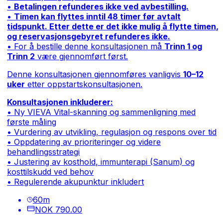
•
Betalingen refunderes ikke ved avbestilling.
•
Timen kan flyttes inntil 48 timer før avtalt
tidspunkt. Etter dette er det ikke mulig å flytte timen,
og reservasjonsgebyret refunderes ikke.
• For å bestille denne konsultasjonen må
Trinn 1 og
Trinn 2
være gjennomført først.
Denne konsultasjonen gjennomføres vanligvis
10–12
uker
etter oppstartskonsultasjonen.
Konsultasjonen inkluderer:
• Ny VIEVA Vital-skanning og sammenligning med
første måling
• Vurdering av utvikling, regulasjon og respons over tid
• Oppdatering av prioriteringer og videre
behandlingsstrategi
• Justering av kosthold, immunterapi (Sanum) og
kosttilskudd ved behov
• Regulerende akupunktur inkludert
60
m
NOK 790.00