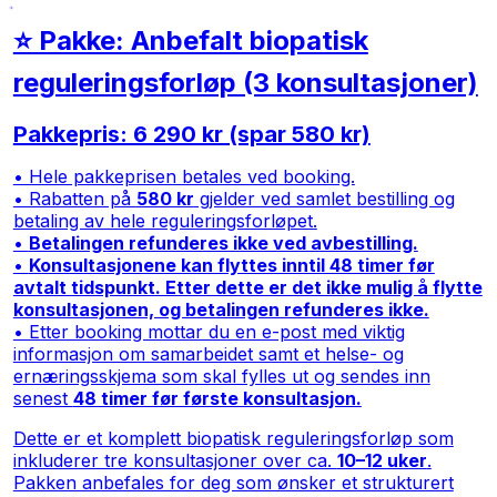
⭐ Pakke: Anbefalt biopatisk
reguleringsforløp (3 konsultasjoner)
Pakkepris: 6 290 kr (spar 580 kr)
• Hele pakkeprisen betales ved booking.
• Rabatten på
580 kr
gjelder ved samlet bestilling og
betaling av hele reguleringsforløpet.
•
Betalingen refunderes ikke ved avbestilling.
•
Konsultasjonene kan flyttes inntil 48 timer før
avtalt tidspunkt. Etter dette er det ikke mulig å flytte
konsultasjonen, og betalingen refunderes ikke.
• Etter booking mottar du en e-post med viktig
informasjon om samarbeidet samt et helse- og
ernæringsskjema som skal fylles ut og sendes inn
senest
48 timer før første konsultasjon.
Dette er et komplett biopatisk reguleringsforløp som
inkluderer tre konsultasjoner over ca.
10–12 uker
.
Pakken anbefales for deg som ønsker et strukturert