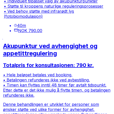
• Individuelt tilpasset valg av akupunkturpunkter
• Støtte til kroppens naturlige reguleringsprosesser
• Ved behov støtte med infrarødt lys
(fotobiomodulasjon)
40
m
NOK 790.00
Akupunktur ved avhengighet og
appetittregulering
Totalpris for konsultasjonen: 790 kr.
• Hele beløpet betales ved booking.
• Betalingen refunderes ikke ved avbestilling.
• Timen kan flyttes inntil 48 timer før avtalt tidspunkt.
Etter dette er det ikke mulig å flytte timen, og betalingen
refunderes ikke.
Denne behandlingen er utviklet for personer som
ønsker støtte ved ulike former for avhengighet,