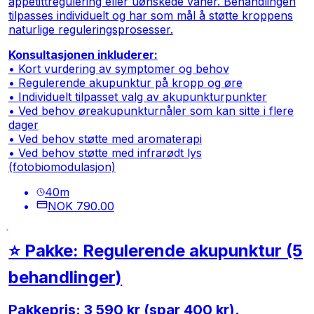
appetittregulering eller uønskede vaner. Behandlingen
tilpasses individuelt og har som mål å støtte kroppens
naturlige reguleringsprosesser.
Konsultasjonen inkluderer:
• Kort vurdering av symptomer og behov
• Regulerende akupunktur på kropp og øre
• Individuelt tilpasset valg av akupunkturpunkter
• Ved behov øreakupunkturnåler som kan sitte i flere
dager
• Ved behov støtte med aromaterapi
• Ved behov støtte med infrarødt lys
(fotobiomodulasjon)
40
m
NOK 790.00
⭐ Pakke: Regulerende akupunktur (5
behandlinger)
Pakkepris: 3 590 kr (spar 400 kr).