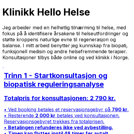
Klinikk Hello Helse
Jeg arbeider med en helhetlig tilnærming til helse, med
fokus på å identifisere årsakene til helseutfordringer og
støtte kroppens naturlige evne til regenerasjon og
balanse. I mitt arbeid benytter jeg kunnskap fra biopati,
funksjonell medisin og andre helsefremmende terapier.
Konsultasjoner tilbys både online og ved klinikk i Norge.
Trinn 1 - Startkonsultasjon og
biopatisk reguleringsanalyse
Totalpris for konsultasjonen: 2 790 kr.
• Ved booking betales et reservasjonsgebyr på
790 kr
.
• Resterende
2 000 kr
betales ved konsultasjonen.
Reservasjonsgebyret trekkes fra totalprisen.
•
Betalingen refunderes ikke ved avbestilling.
•
Timen kan flyttes inntil 48 timer før avtalt