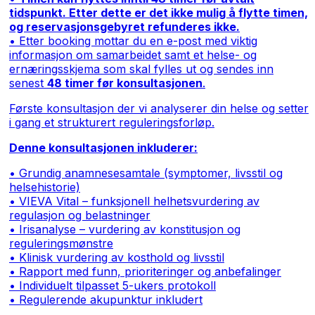
tidspunkt. Etter dette er det ikke mulig å flytte timen,
og reservasjonsgebyret refunderes ikke.
• Etter booking mottar du en e-post med viktig
informasjon om samarbeidet samt et helse- og
ernæringsskjema som skal fylles ut og sendes inn
senest
48 timer før konsultasjonen
.
Første konsultasjon der vi analyserer din helse og setter
i gang et strukturert reguleringsforløp.
Denne konsultasjonen inkluderer:
• Grundig anamnesesamtale (symptomer, livsstil og
helsehistorie)
• VIEVA Vital – funksjonell helhetsvurdering av
regulasjon og belastninger
• Irisanalyse – vurdering av konstitusjon og
reguleringsmønstre
• Klinisk vurdering av kosthold og livsstil
• Rapport med funn, prioriteringer og anbefalinger
• Individuelt tilpasset 5-ukers protokoll
• Regulerende akupunktur inkludert