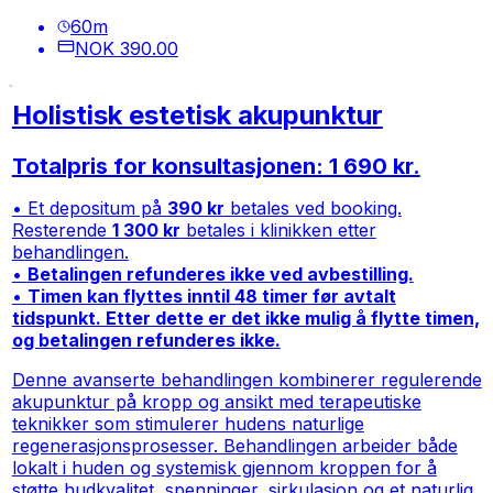
60
m
NOK 390.00
Holistisk estetisk akupunktur
Totalpris for konsultasjonen: 1 690 kr.
• Et depositum på
390 kr
betales ved booking.
Resterende
1 300 kr
betales i klinikken etter
behandlingen.
•
Betalingen refunderes ikke ved avbestilling.
•
Timen kan flyttes inntil 48 timer før avtalt
tidspunkt. Etter dette er det ikke mulig å flytte timen,
og betalingen refunderes ikke.
Denne avanserte behandlingen kombinerer regulerende
akupunktur på kropp og ansikt med terapeutiske
teknikker som stimulerer hudens naturlige
regenerasjonsprosesser. Behandlingen arbeider både
lokalt i huden og systemisk gjennom kroppen for å
støtte hudkvalitet, spenninger, sirkulasjon og et naturlig,