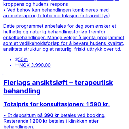
kroppens og hudens respons
• Ved behov kan behandlingen kombineres med
aromaterapi og fotobiomodulasjon (infrarødt lys)
Dette programmet anbefales for deg som ønsker et
helhetlig og naturlig behandlingsforløp fremfor
enkeltbehandlinger. Mange velger å gjenta programmet
som et vedlikeholdsforløp for å bevare hudens kvalitet,
ansiktets struktur og et naturlig, friskt uttrykk over tid.
50
m
NOK 3,990.00
Flerlags ansiktsløft – terapeutisk
behandling
Totalpris for konsultasjonen: 1 590 kr.
• Et depositum på
390 kr
betales ved booking.
Resterende
1 200 kr
betales i klinikken etter
behandlingen.