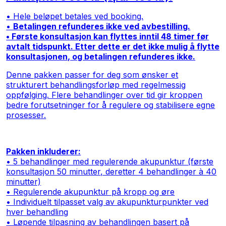
• Hele beløpet betales ved booking.
•
Betalingen refunderes ikke ved avbestilling.
• Første konsultasjon kan flyttes inntil 48 timer før
avtalt tidspunkt. Etter dette er det ikke mulig å flytte
konsultasjonen, og betalingen refunderes ikke.
Denne pakken passer for deg som ønsker et
strukturert behandlingsforløp med regelmessig
oppfølging. Flere behandlinger over tid gir kroppen
bedre forutsetninger for å regulere og stabilisere egne
prosesser.
Pakken inkluderer:
• 5 behandlinger med regulerende akupunktur (første
konsultasjon 50 minutter, deretter 4 behandlinger à 40
minutter)
• Regulerende akupunktur på kropp og øre
• Individuelt tilpasset valg av akupunkturpunkter ved
hver behandling
• Løpende tilpasning av behandlingen basert på