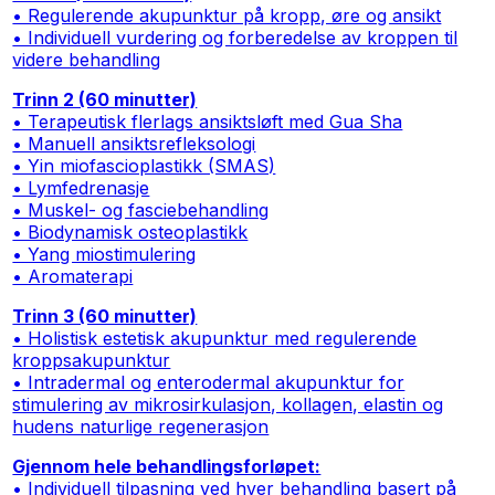
• Regulerende akupunktur på kropp, øre og ansikt
• Individuell vurdering og forberedelse av kroppen til
videre behandling
Trinn 2 (60 minutter)
• Terapeutisk flerlags ansiktsløft med Gua Sha
• Manuell ansiktsrefleksologi
• Yin miofascioplastikk (SMAS)
• Lymfedrenasje
• Muskel- og fasciebehandling
• Biodynamisk osteoplastikk
• Yang miostimulering
• Aromaterapi
Trinn 3 (60 minutter)
• Holistisk estetisk akupunktur med regulerende
kroppsakupunktur
• Intradermal og enterodermal akupunktur for
stimulering av mikrosirkulasjon, kollagen, elastin og
hudens naturlige regenerasjon
Gjennom hele behandlingsforløpet:
• Individuell tilpasning ved hver behandling basert på