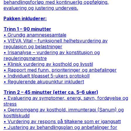
behandlingsforløp med kontinuerlig oppfølging,
evaluering og justering underveis.
Pakken inkluderer:
Trinn 1 – 90 minutter
• Grundig anamnesesamtale
• VIEVA Vital – funksjonell helhetsvurdering av
regulasjon og belastninger
• Irisanalyse – vurdering av konstitusjon og
reguleringsmønstre
• Klinisk vurdering av kosthold og livsstil
• Rapport med funn, prioriteringer og anbefalinger
• Individuelt tilpasset 5-ukers protokoll
• Regulerende akupunktur inkludert
Trinn 2 – 45 minutter (etter ca. 5–6 uker)
• Evaluering av symptomer, energi, søvn, fordøyelse og
stress
• Gjennomgang av kosthold, immunterapi (Sanum) og
kosttilskudd
• Vurdering av respons på tiltakene som er igangsatt
• Justering av behandlingsplan og anbefalinger for