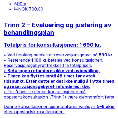
90
m
NOK 790.00
Trinn 2 – Evaluering og justering av
behandlingsplan
Totalpris for konsultasjonen: 1 690 kr.
• Ved booking betales et reservasjonsgebyr på
590 kr
.
• Resterende
1 100 kr
betales ved konsultasjonen.
Reservasjonsgebyret trekkes fra totalprisen.
•
Betalingen refunderes ikke ved avbestilling.
•
Timen kan flyttes inntil 48 timer før avtalt
tidspunkt. Etter dette er det ikke mulig å flytte timen,
og reservasjonsgebyret refunderes ikke.
• For å bestille denne konsultasjonen må
oppstartskonsultasjon (Trinn 1) være gjennomført først.
Denne konsultasjonen gjennomføres vanligvis
5–6 uker
etter oppstartskonsultasjonen.