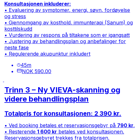
Konsultasjonen inkluderer:
• Evaluering av symptomer, energi, søvn, fordøyelse
og stress
• Gjennomgang av kosthold, immunterapi (Sanum) og
kosttilskudd
• Vurdering av respons på tiltakene som er igangsatt
• Justering av behandlingsplan og anbefalinger for
neste fase
• Regulerende akupunktur inkludert
45
m
NOK 590.00
Trinn 3 – Ny VIEVA-skanning og
videre behandlingsplan
Totalpris for konsultasjonen: 2 390 kr.
• Ved booking betales et reservasjonsgebyr på
790 kr
.
• Resterende
1 600 kr
betales ved konsultasjonen.
Reservasjonsgebyret trekkes fra totalprisen.