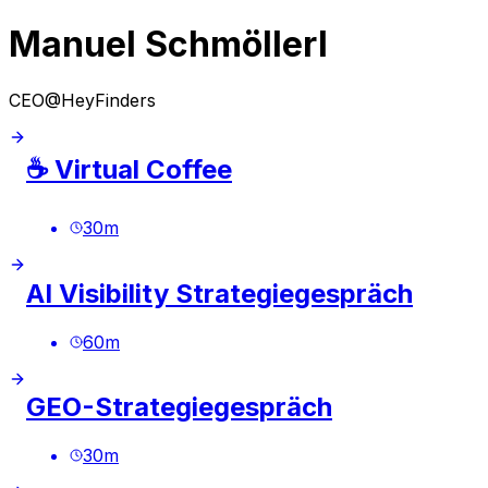
Manuel Schmöllerl
CEO@HeyFinders
☕️ Virtual Coffee
30
m
AI Visibility Strategiegespräch
60
m
GEO-Strategiegespräch
30
m