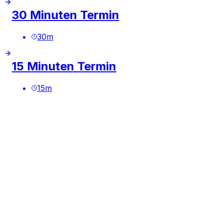
30 Minuten Termin
30
m
15 Minuten Termin
15
m