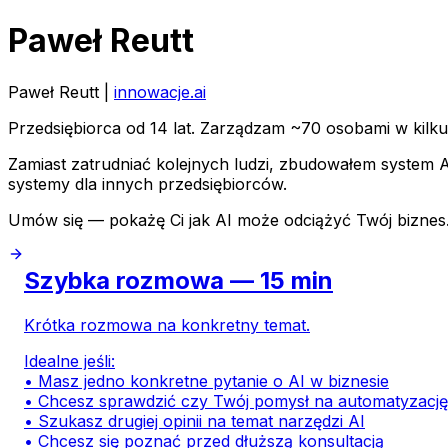
Paweł Reutt
Paweł Reutt |
innowacje.ai
Przedsiębiorca od 14 lat. Zarządzam ~70 osobami w kilk
Zamiast zatrudniać kolejnych ludzi, zbudowałem system AI
systemy dla innych przedsiębiorców.
Umów się — pokażę Ci jak AI może odciążyć Twój biznes
Szybka rozmowa — 15 min
Krótka rozmowa na konkretny temat.
Idealne jeśli:
• Masz jedno konkretne pytanie o AI w biznesie
• Chcesz sprawdzić czy Twój pomysł na automatyzacj
• Szukasz drugiej opinii na temat narzędzi AI
• Chcesz się poznać przed dłuższą konsultacją