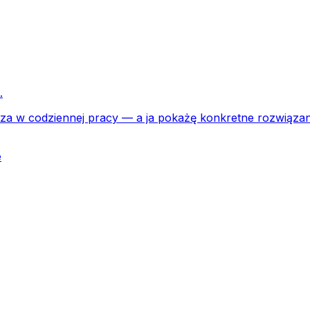
.
urza w codziennej pracy — a ja pokażę konkretne rozwiąza
e