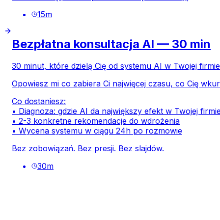
15
m
Bezpłatna konsultacja AI — 30 min
30 minut, które dzielą Cię od systemu AI w Twojej firmie
Opowiesz mi co zabiera Ci najwięcej czasu, co Cię wk
Co dostaniesz:
• Diagnoza: gdzie AI da największy efekt w Twojej firmi
• 2-3 konkretne rekomendacje do wdrożenia
• Wycena systemu w ciągu 24h po rozmowie
Bez zobowiązań. Bez presji. Bez slajdów.
30
m