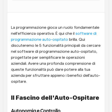
Flussi di lavoro
Automatizzare la pianificazione e i promemoria
Blog
La programmazione gioca un ruolo fondamentale 
Programmazione potenziata con chiamate 
Rimani aggiornato con le ultime notizie e aggiornamenti
nell'efficienza operativa. È qui che il 
software di 
supportate dall'IA
programmazione auto-ospitato
 brilla. Qui 
Riunioni Instantanee
discuteremo le 5 funzionalità principali da cercare 
Incontrare i clienti in pochi minuti
nel software di programmazione auto-ospitato, 
progettate per semplificare le operazioni 
Link di Gruppo Dinamico
aziendali. Avere una profonda comprensione di 
Prenota senza sforzo riunioni con più persone
queste funzionalità può dare potere alla tua 
azienda per sfruttare appieno i benefici dell'auto-
Webhook
ospitare.
Ricevi una notifica quando succede qualcosa
Il Fascino dell'Auto-Ospitare
Autonomia e Controllo