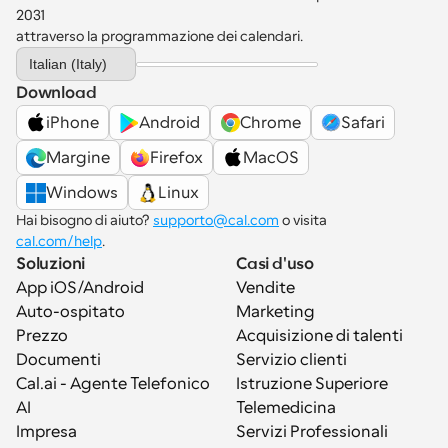
2031 
attraverso la programmazione dei calendari.
Select Language
Italian (Italy)
Download
iPhone
Android
Chrome
Safari
Margine
Firefox
MacOS
Windows
Linux
Hai bisogno di aiuto? 
supporto@cal.com
 o visita 
cal.com/help
.
Soluzioni
Casi d'uso
App iOS/Android
Vendite
Auto-ospitato
Marketing
Prezzo
Acquisizione di talenti
Documenti
Servizio clienti
Cal.ai - Agente Telefonico 
Istruzione Superiore
AI
Telemedicina
Impresa
Servizi Professionali