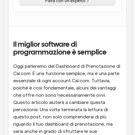
Parla con un esperto
Flussi di lavoro
Automatizzare la pianificazione e i promemoria
Blog
Programmazione potenziata con chiamate 
Rimani aggiornato con le ultime notizie e aggiornamenti
supportate dall'IA
Il miglior software di 
programmazione è semplice
Riunioni Instantanee
Incontrare i clienti in pochi minuti
Oggi parleremo del Dashboard di Prenotazione di 
Cal.com. È una funzione semplice, ma è una parte 
Link di Gruppo Dinamico
essenziale di ogni account Cal.com. Tuttavia, 
Prenota senza sforzo riunioni con più persone
poiché è così fondamentale, alcuni dei vantaggi 
che offre non sono necessariamente ovvi. 
Webhook
Questo articolo aiuterà a cambiare questa 
Ricevi una notifica quando succede qualcosa
percezione. Una volta terminata la lettura di 
questo post, non solo comprenderai di più 
riguardo il tuo dashboard di prenotazione, ma 
sarai anche in grado di sfruttare le sue 