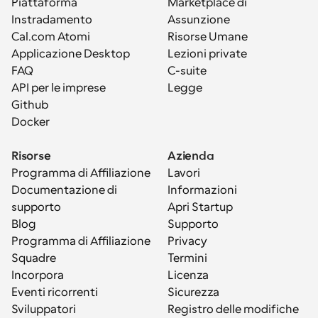
Piattaforma
Marketplace di 
Instradamento
Assunzione
Cal.com Atomi
Risorse Umane
Applicazione Desktop
Lezioni private
FAQ
C-suite
API per le imprese
Legge
Github
Docker
Risorse
Azienda
Programma di Affiliazione
Lavori
Documentazione di 
Informazioni
supporto
Apri Startup
Blog
Supporto
Programma di Affiliazione
Privacy
Squadre
Termini
Incorpora
Licenza
Eventi ricorrenti
Sicurezza
Sviluppatori
Registro delle modifiche