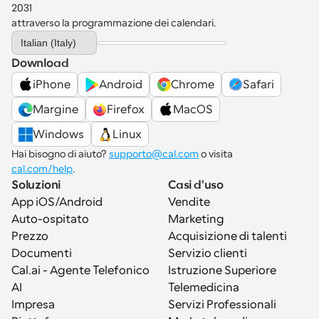
2031 
attraverso la programmazione dei calendari.
Select Language
Italian (Italy)
Download
iPhone
Android
Chrome
Safari
Margine
Firefox
MacOS
Windows
Linux
Hai bisogno di aiuto? 
supporto@cal.com
 o visita 
cal.com/help
.
Soluzioni
Casi d'uso
App iOS/Android
Vendite
Auto-ospitato
Marketing
Prezzo
Acquisizione di talenti
Documenti
Servizio clienti
Cal.ai - Agente Telefonico 
Istruzione Superiore
AI
Telemedicina
Impresa
Servizi Professionali