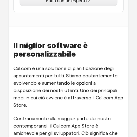
Parla con un esperto
Flussi di lavoro
Automatizzare la pianificazione e i promemoria
Blog
Programmazione potenziata con chiamate 
Rimani aggiornato con le ultime notizie e aggiornamenti
supportate dall'IA
Il miglior software è 
personalizzabile
Riunioni Instantanee
Incontrare i clienti in pochi minuti
Cal.com è una soluzione di pianificazione degli 
appuntamenti per tutti. Stiamo costantemente 
Link di Gruppo Dinamico
Prenota senza sforzo riunioni con più persone
evolvendo e aumentando le opzioni a 
disposizione dei nostri utenti. Uno dei principali 
modi in cui ciò avviene è attraverso il Cal.com App 
Webhook
Ricevi una notifica quando succede qualcosa
Store.
Contrariamente alla maggior parte dei nostri 
contemporanei, il Cal.com App Store è 
amichevole per gli sviluppatori. Ciò significa che 