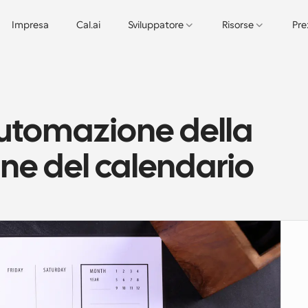
Impresa
Cal.ai
Sviluppatore
Risorse
Pre
utomazione della 
e del calendario