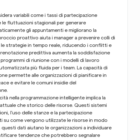
idera variabili come i tassi di partecipazione 
e le fluttuazioni stagionali per generare 
icamente gli appuntamenti e migliorano la 
occio proattivo aiuta i manager a prevenire colli di 
 le strategie in tempo reale, riducendo i conflitti e 
 prenotazione predittiva aumenta la soddisfazione 
programmi di riunione con i modelli di lavoro 
automatizzata più fluida per i team. La capacità di 
e permette alle organizzazioni di pianificare in 
ace e evitare le comuni insidie del 
one.
pacità nella programmazione intelligente implica la 
 attuale che storico delle risorse. Questi sistemi 
oni, l'uso delle stanze e la partecipazione 
ti su come vengono utilizzate le risorse in modo 
 questi dati aiutano le organizzazioni a individuare 
entificare tendenze che potrebbero segnalare 