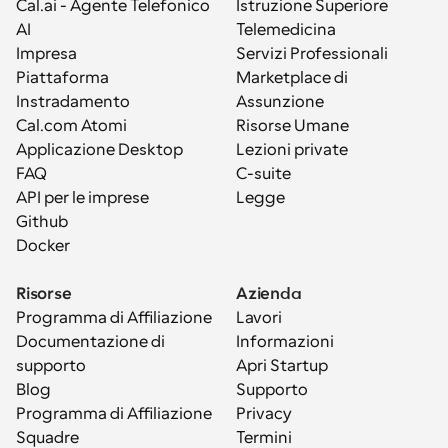
Cal.ai - Agente Telefonico 
Istruzione Superiore
AI
Telemedicina
Impresa
Servizi Professionali
Piattaforma
Marketplace di 
Instradamento
Assunzione
Cal.com Atomi
Risorse Umane
Applicazione Desktop
Lezioni private
FAQ
C-suite
API per le imprese
Legge
Github
Docker
Risorse
Azienda
Programma di Affiliazione
Lavori
Documentazione di 
Informazioni
supporto
Apri Startup
Blog
Supporto
Programma di Affiliazione
Privacy
Squadre
Termini