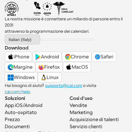
La nostra missione è connettere un miliardo di persone entro il 
2031 
attraverso la programmazione dei calendari.
Select Language
Italian (Italy)
Download
iPhone
Android
Chrome
Safari
Margine
Firefox
MacOS
Windows
Linux
Hai bisogno di aiuto? 
supporto@cal.com
 o visita 
cal.com/help
.
Soluzioni
Casi d'uso
App iOS/Android
Vendite
Auto-ospitato
Marketing
Prezzo
Acquisizione di talenti
Documenti
Servizio clienti