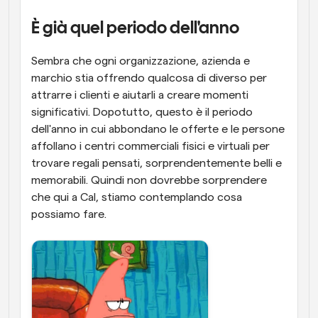
Flussi di lavoro
È già quel periodo dell'anno
Automatizzare la pianificazione e i promemoria
Sembra che ogni organizzazione, azienda e 
Blog
marchio stia offrendo qualcosa di diverso per 
Programmazione potenziata con chiamate 
Rimani aggiornato con le ultime notizie e aggiornamenti
attrarre i clienti e aiutarli a creare momenti 
supportate dall'IA
significativi. Dopotutto, questo è il periodo 
Riunioni Instantanee
dell'anno in cui abbondano le offerte e le persone 
Incontrare i clienti in pochi minuti
affollano i centri commerciali fisici e virtuali per 
trovare regali pensati, sorprendentemente belli e 
Link di Gruppo Dinamico
memorabili. Quindi non dovrebbe sorprendere 
Prenota senza sforzo riunioni con più persone
che qui a Cal, stiamo contemplando cosa 
possiamo fare. 
Webhook
Ricevi una notifica quando succede qualcosa