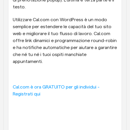
di prenotazione popup). L'ultima e terza parte è il 
testo.
Utilizzare Cal.com con WordPress è un modo 
semplice per estendere le capacità del tuo sito 
web e migliorare il tuo flusso di lavoro. Cal.com 
offre link dinamici e programmazione round-robin 
e ha notifiche automatiche per aiutare a garantire 
che né tu né i tuoi ospiti manchiate 
appuntamenti. 
Cal.com è ora GRATUITO per gli individui - 
Registrati qui