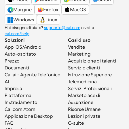
Margine
Firefox
MacOS
Windows
Linux
Hai bisogno di aiuto? 
supporto@cal.com
 o visita 
cal.com/help
.
Soluzioni
Casi d'uso
App iOS/Android
Vendite
Auto-ospitato
Marketing
Prezzo
Acquisizione di talenti
Documenti
Servizio clienti
Cal.ai - Agente Telefonico 
Istruzione Superiore
AI
Telemedicina
Impresa
Servizi Professionali
Piattaforma
Marketplace di 
Instradamento
Assunzione
Cal.com Atomi
Risorse Umane
Applicazione Desktop
Lezioni private
FAQ
C-suite