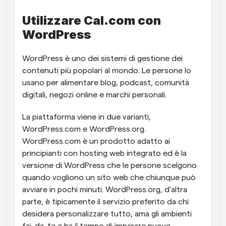
Flussi di lavoro
Utilizzare Cal.com con 
Automatizzare la pianificazione e i promemoria
WordPress
Blog
WordPress è uno dei sistemi di gestione dei 
Programmazione potenziata con chiamate 
Rimani aggiornato con le ultime notizie e aggiornamenti
contenuti più popolari al mondo. Le persone lo 
supportate dall'IA
usano per alimentare blog, podcast, comunità 
Riunioni Instantanee
digitali, negozi online e marchi personali. 
Incontrare i clienti in pochi minuti
La piattaforma viene in due varianti, 
Link di Gruppo Dinamico
WordPress.com e WordPress.org. 
Prenota senza sforzo riunioni con più persone
WordPress.com è un prodotto adatto ai 
principianti con hosting web integrato ed è la 
Webhook
versione di WordPress che le persone scelgono 
Ricevi una notifica quando succede qualcosa
quando vogliono un sito web che chiunque può 
avviare in pochi minuti. WordPress.org, d'altra 
parte, è tipicamente il servizio preferito da chi 
desidera personalizzare tutto, ama gli ambienti 