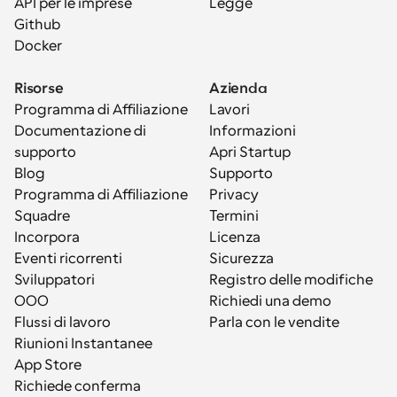
API per le imprese
Legge
Github
Docker
Risorse
Azienda
Programma di Affiliazione
Lavori
Documentazione di 
Informazioni
supporto
Apri Startup
Blog
Supporto
Programma di Affiliazione
Privacy
Squadre
Termini
Incorpora
Licenza
Eventi ricorrenti
Sicurezza
Sviluppatori
Registro delle modifiche
OOO
Richiedi una demo
Flussi di lavoro
Parla con le vendite
Riunioni Instantanee
App Store
Richiede conferma