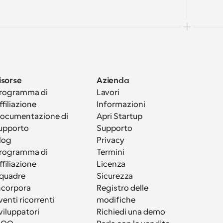
isorse
Azienda
rogramma di 
Lavori
ffiliazione
Informazioni
ocumentazione di 
Apri Startup
upporto
Supporto
log
Privacy
rogramma di 
Termini
ffiliazione
Licenza
quadre
Sicurezza
ncorpora
Registro delle 
venti ricorrenti
modifiche
viluppatori
Richiedi una demo