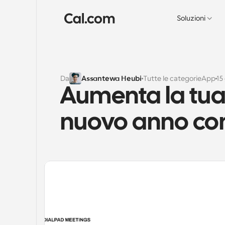
Soluzioni
Da
Assantewa Heubi
Tutte le categorie
App
15
Aumenta la tua p
nuovo anno con