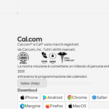
Cal.com® e Cal® sono marchi registrati 
da Cal.com, Inc. Tutti i diritti riservati.
La nostra missione è connettere un miliardo di persone entro
2031 
attraverso la programmazione dei calendari.
Select Language
Italian (Italy)
Download
iPhone
Android
Chrome
Safari
Margine
Firefox
MacOS