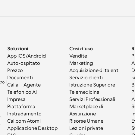
Soluzioni
Casi d'uso
R
App iOS/Android
Vendite
P
Auto-ospitato
Marketing
A
Prezzo
Acquisizione di talenti
D
Documenti
Servizio clienti
s
 il 
Cal.ai - Agente 
Istruzione Superiore
B
Telefonico AI
Telemedicina
P
Impresa
Servizi Professionali
A
Piattaforma
Marketplace di 
S
Instradamento
Assunzione
I
Cal.com Atomi
Risorse Umane
E
Applicazione Desktop
Lezioni private
S