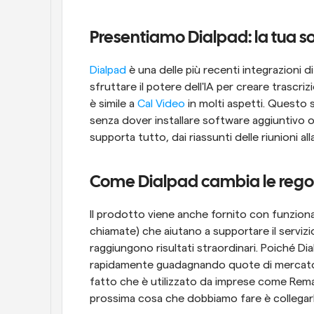
Presentiamo Dialpad: la tua so
Dialpad
 è una delle più recenti integrazioni 
sfruttare il potere dell'IA per creare trascrizi
è simile a 
Cal Video
 in molti aspetti. Questo 
senza dover installare software aggiuntivo o r
supporta tutto, dai riassunti delle riunioni al
Come Dialpad cambia le regol
Il prodotto viene anche fornito con funzional
chiamate) che aiutano a supportare il servizio
raggiungono risultati straordinari. Poiché Dia
rapidamente guadagnando quote di mercato e 
fatto che è utilizzato da imprese come Remax
prossima cosa che dobbiamo fare è collegarl