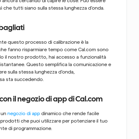
o ancora cercando di capire le cose. Può essere 
 sì che tutti siano sulla stessa lunghezza d'onda.
bagliati
te questo processo di calibrazione è la 
he fanno risparmiare tempo come Cal.com sono 
o il nostro prodotto, hai accesso a funzionalità 
i istantanee. Questo semplifica la comunicazione e 
re sulla stessa lunghezza d'onda, 
osa sta succedendo.
o con il negozio di app di Cal.com
 un 
negozio di app
 dinamico che rende facile 
rodotti che puoi utilizzare per potenziare il tuo 
iente di programmazione.