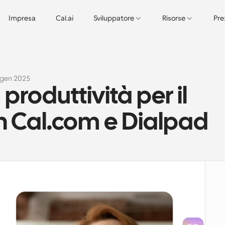
Impresa
Cal.ai
Sviluppatore
Risorse
Pre
 gen 2025
roduttività per il 
 Cal.com e Dialpad