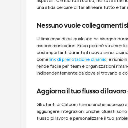
aspetta". C'è molto in corso, ma tutti stann
una sfida cercare di far allineare tutto e far
Nessuno vuole collegamenti s
Ultima cosa di cui qualcuno ha bisogno duran
miscommunication. Ecco perché strumenti c
così importanti durante il nuovo anno. Usand
come 
link di prenotazione dinamici
 e riunion
rende facile per team e organizzazioni rimane
indipendentemente da dove si trovano e c
Aggiorna il tuo flusso di lavor
Gli utenti di Cal.com hanno anche accesso a
aggiungere integrazioni uniche. Questi sono p
flusso di lavoro e personalizzare il tuo amb