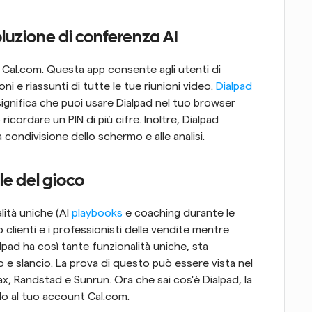
luzione di conferenza AI
di Cal.com. Questa app consente agli utenti di 
oni e riassunti di tutte le tue riunioni video. 
Dialpad
significa che puoi usare Dialpad nel tuo browser 
icordare un PIN di più cifre. Inoltre, Dialpad 
la condivisione dello schermo e alle analisi.
e del gioco
ità uniche (AI 
playbooks
 e coaching durante le 
 clienti e i professionisti delle vendite mentre 
lpad ha così tante funzionalità uniche, sta 
slancio. La prova di questo può essere vista nel 
, Randstad e Sunrun. Ora che sai cos'è Dialpad, la 
o al tuo account Cal.com.