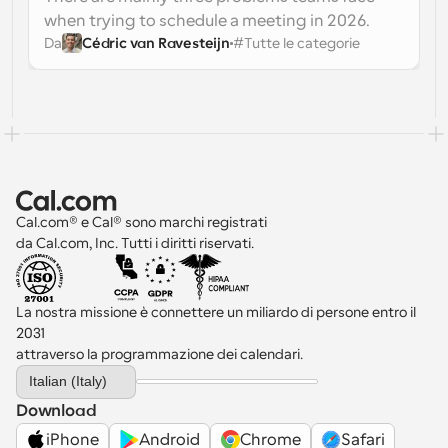
revenue, due to a lack of proper scheduling 
when trying to schedule a meeting in 2026.
automation.
Da
Cédric van Ravesteijn
#
Tutte le categorie
Finding the right meeting time where 
everyone is available
Figuring out meeting agendas and getting 
everyone up to speed
Consolidating notes, decisions, and tasks so 
nothing slips through the cracks
Cal.com® e Cal® sono marchi registrati 
da Cal.com, Inc. Tutti i diritti riservati.
La nostra missione è connettere un miliardo di persone entro il 
2031 
attraverso la programmazione dei calendari.
Select Language
Italian (Italy)
Download
iPhone
Android
Chrome
Safari