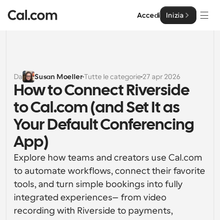
Accedi
Inizia
Soluzioni
Soluzioni
Da
Susan Moeller
Tutte le categorie
27 apr 2026
How to Connect Riverside 
Per dimensione del team
Impresa
to Cal.com (and Set It as 
Per individui
Pianificazione personale semplificata
Your Default Conferencing 
Cal.ai
App)
Per Team
Pianificazione collaborativa per gruppi
Sviluppatore
Explore how teams and creators use Cal.com 
to automate workflows, connect their favorite 
Per sviluppatori
Documentazione per Sviluppatori
Risorse
tools, and turn simple bookings into fully 
Caratteristiche potenti e integrazioni
Documentazione per la piattaforma Cal.com
integrated experiences—from video 
API
recording with Riverside to payments, 
Prezzo
API
Per le imprese
Crea le tue integrazioni personalizzate con la nostra 