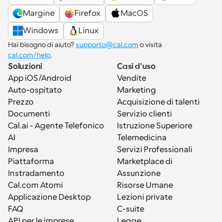
Margine
Firefox
MacOS
Windows
Linux
Hai bisogno di aiuto? 
supporto@cal.com
 o visita 
cal.com/help
.
Soluzioni
Casi d'uso
App iOS/Android
Vendite
Auto-ospitato
Marketing
Prezzo
Acquisizione di talenti
Documenti
Servizio clienti
Cal.ai - Agente Telefonico 
Istruzione Superiore
AI
Telemedicina
Impresa
Servizi Professionali
Piattaforma
Marketplace di 
Instradamento
Assunzione
Cal.com Atomi
Risorse Umane
Applicazione Desktop
Lezioni private
FAQ
C-suite
API per le imprese
Legge