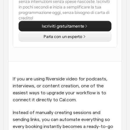
senza interruzioni senza spese nascoste. Iscriviti 
in pochi secondi e inizia a semplificare la tua 
Flussi di lavoro
programmazione oggi, senza bisogno di carta di 
Automatizzare la pianificazione e i promemoria
credito!
Iscriviti gratuitamente
Blog
Programmazione potenziata con chiamate 
Rimani aggiornato con le ultime notizie e aggiornamenti
Parla con un esperto
supportate dall'IA
Riunioni Instantanee
Incontrare i clienti in pochi minuti
Link di Gruppo Dinamico
Prenota senza sforzo riunioni con più persone
If you are using Riverside video for podcasts, 
interviews, or content creation, one of the 
easiest ways to upgrade your workflow is to 
Webhook
Ricevi una notifica quando succede qualcosa
connect it directly to Cal.com.
Instead of manually creating sessions and 
sending links, you can automate everything so 
every booking instantly becomes a ready-to-go 