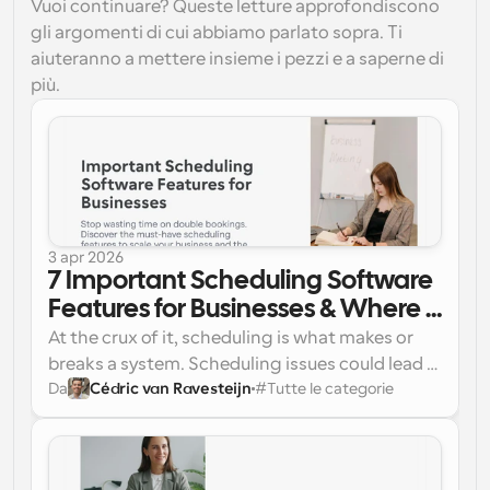
Vuoi continuare? Queste letture approfondiscono
gli argomenti di cui abbiamo parlato sopra. Ti
aiuteranno a mettere insieme i pezzi e a saperne di
più.
3 apr 2026
7 Important Scheduling Software 
Features for Businesses & Where 
To Find Them
At the crux of it, scheduling is what makes or 
breaks a system. Scheduling issues could lead 
Da
Cédric van Ravesteijn
#
Tutte le categorie
to chaotic situations in businesses, hotels, 
Clients are left waiting
hospitals, and restaurants, where:
Receptionists have to face constant 
interruptions and make readjustments
All of these situations are taxing on both ends 
Patients show up and have no idea when 
of the dynamic, be it the receptionist at a 