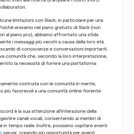
 stati alla ricerca di ampliare i nostri sforzi 
collaboratori.
ne limitazioni con Slack, in particolare per una 
oiché eravamo nel piano gratuito di Slack (non 
i al piano pro), abbiamo affrontato una sfida 
ente i messaggi più vecchi a causa della loro età. 
 scambi di conoscenze e conversazioni importanti. 
deva comunità che, secondo la loro interpretazione, 
sentito la necessità di fornire una piattaforma 
camente costruita con le comunità in mente, 
o più favorevoli a una comunità online fiorente 
scord è la sua attenzione all'interazione della 
estire canali vocali, consentendo ai membri di 
e in tempo reale. Inoltre, possiamo ospitare eventi 
m
 server, creando più opportunità per eventi 