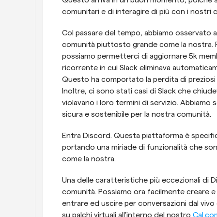
Questo arriva in un buon momento, poiché siamo
comunitari e di interagire di più con i nostri 
Col passare del tempo, abbiamo osservato alcu
comunità piuttosto grande come la nostra. P
possiamo permetterci di aggiornare 5k membr
ricorrente in cui Slack eliminava automaticam
Questo ha comportato la perdita di preziosi
Inoltre, ci sono stati casi di Slack che chiu
violavano i loro termini di servizio. Abbiamo 
sicura e sostenibile per la nostra comunità.
Entra Discord. Questa piattaforma è specifi
portando una miriade di funzionalità che son
come la nostra.
Una delle caratteristiche più eccezionali di Di
comunità. Possiamo ora facilmente creare e g
entrare ed uscire per conversazioni dal vivo 
su palchi virtuali all'interno del nostro 
Cal.co