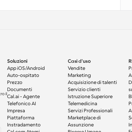
Soluzioni
Casi d'uso
R
App iOS/Android
Vendite
P
Auto-ospitato
Marketing
A
Prezzo
Acquisizione di talenti
D
Documenti
Servizio clienti
s
 il 
Cal.ai - Agente 
Istruzione Superiore
B
Telefonico AI
Telemedicina
P
Impresa
Servizi Professionali
A
Piattaforma
Marketplace di 
S
Instradamento
Assunzione
I