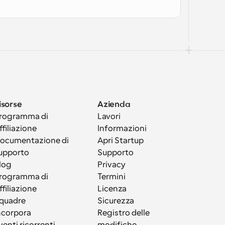
isorse
Azienda
rogramma di 
Lavori
ffiliazione
Informazioni
ocumentazione di 
Apri Startup
upporto
Supporto
log
Privacy
rogramma di 
Termini
ffiliazione
Licenza
quadre
Sicurezza
ncorpora
Registro delle 