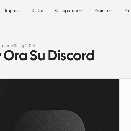
Impresa
Cal.ai
Sviluppatore
Risorse
Pre
amenti
20 lug 2023
Ora Su Discord