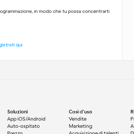
 programmazione, in modo che tu possa concentrarti 
istrati qui
Soluzioni
Casi d'uso
R
App iOS/Android
Vendite
P
Auto-ospitato
Marketing
A
Prezzo
Acquisizione di talenti
D