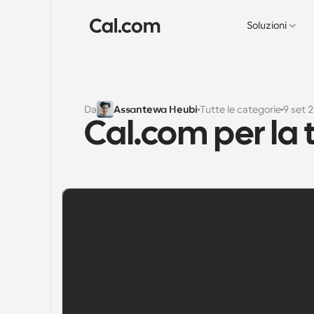
Soluzioni
Da
Assantewa Heubi
Tutte le categorie
9 set 
Cal.com per la