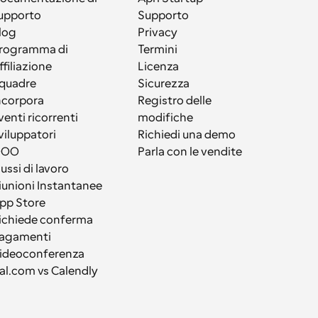
upporto
Supporto
log
Privacy
rogramma di 
Termini
ffiliazione
Licenza
quadre
Sicurezza
ncorpora
Registro delle 
venti ricorrenti
modifiche
viluppatori
Richiedi una demo
OOO
Parla con le vendite
lussi di lavoro
iunioni Instantanee
pp Store
ichiede conferma
agamenti
ideoconferenza
al.com vs Calendly