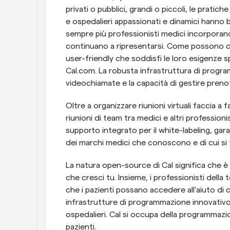
privati o pubblici, grandi o piccoli, le pratic
e ospedalieri appassionati e dinamici hanno 
sempre più professionisti medici incorporano l
continuano a ripresentarsi. Come possono c
user-friendly che soddisfi le loro esigenze s
Cal.com. La robusta infrastruttura di progra
videochiamate e la capacità di gestire preno
Oltre a organizzare riunioni virtuali faccia a f
riunioni di team tra medici e altri professionis
supporto integrato per il white-labeling, gar
dei marchi medici che conoscono e di cui si 
La natura open-source di Cal significa che è
che cresci tu. Insieme, i professionisti della
che i pazienti possano accedere all'aiuto di 
infrastrutture di programmazione innovativo 
ospedalieri. Cal si occupa della programmazi
pazienti.