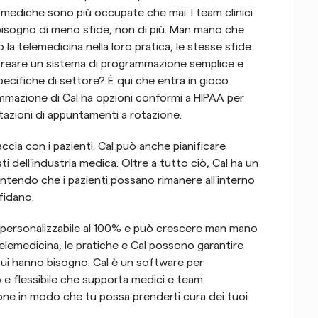
he mediche sono più occupate che mai. I team clinici 
bisogno di meno sfide, non di più. Man mano che 
a telemedicina nella loro pratica, le stesse sfide 
reare un sistema di programmazione semplice e 
pecifiche di settore? È qui che entra in gioco 
mmazione di Cal ha opzioni conformi a HIPAA per 
tazioni di appuntamenti a rotazione.
accia con i pazienti. Cal può anche pianificare 
ti dell'industria medica. Oltre a tutto ciò, Cal ha un 
antendo che i pazienti possano rimanere all'interno 
fidano.
 personalizzabile al 100% e può crescere man mano 
 telemedicina, le pratiche e Cal possono garantire 
cui hanno bisogno. Cal è un software per 
e flessibile che supporta medici e team 
one in modo che tu possa prenderti cura dei tuoi 