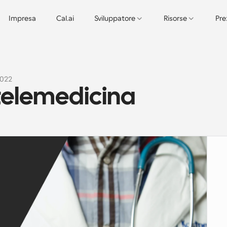
Impresa
Cal.ai
Sviluppatore
Risorse
Pre
2022
 telemedicina