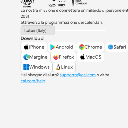
La nostra missione è connettere un miliardo di persone entro
2031 
attraverso la programmazione dei calendari.
Select Language
Italian (Italy)
Download
iPhone
Android
Chrome
Safari
Margine
Firefox
MacOS
Windows
Linux
Hai bisogno di aiuto? 
supporto@cal.com
 o visita 
cal.com/help
.