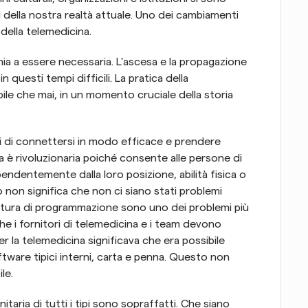
 della nostra realtà attuale. Uno dei cambiamenti 
 della telemedicina.
hia a essere necessaria. L'ascesa e la propagazione 
 questi tempi difficili. La pratica della 
ile che mai, in un momento cruciale della storia 
i di connettersi in modo efficace e prendere 
a è rivoluzionaria poiché consente alle persone di 
endentemente dalla loro posizione, abilità fisica o 
ò non significa che non ci siano stati problemi 
truttura di programmazione sono uno dei problemi più 
he i fornitori di telemedicina e i team devono 
r la telemedicina significava che era possibile 
ware tipici interni, carta e penna. Questo non 
le.
itaria di tutti i tipi sono sopraffatti. Che siano 