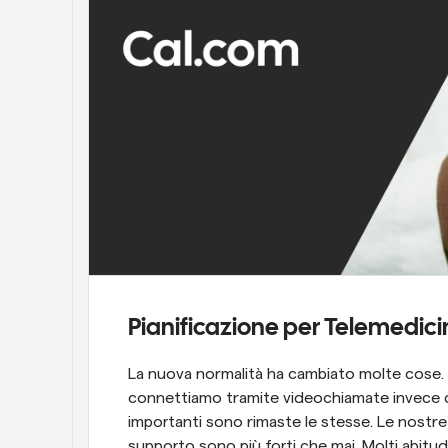
Pianificazione per Telemedici
La nuova normalità ha cambiato molte cose. O
connettiamo tramite videochiamate invece ch
importanti sono rimaste le stesse. Le nostr
supporto sono più forti che mai. Molti abitudin