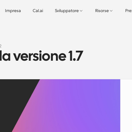
Impresa
Cal.ai
Sviluppatore
Risorse
Pre
2
a versione 1.7