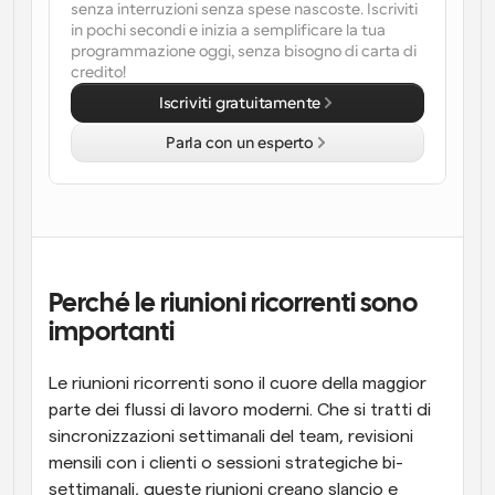
senza interruzioni senza spese nascoste. Iscriviti 
in pochi secondi e inizia a semplificare la tua 
Flussi di lavoro
programmazione oggi, senza bisogno di carta di 
Automatizzare la pianificazione e i promemoria
credito!
Iscriviti gratuitamente
Blog
Programmazione potenziata con chiamate 
Rimani aggiornato con le ultime notizie e aggiornamenti
Parla con un esperto
supportate dall'IA
Riunioni Instantanee
Incontrare i clienti in pochi minuti
Link di Gruppo Dinamico
Prenota senza sforzo riunioni con più persone
Perché le riunioni ricorrenti sono 
importanti
Webhook
Ricevi una notifica quando succede qualcosa
Le riunioni ricorrenti sono il cuore della maggior 
parte dei flussi di lavoro moderni. Che si tratti di 
sincronizzazioni settimanali del team, revisioni 
mensili con i clienti o sessioni strategiche bi-
settimanali, queste riunioni creano slancio e 