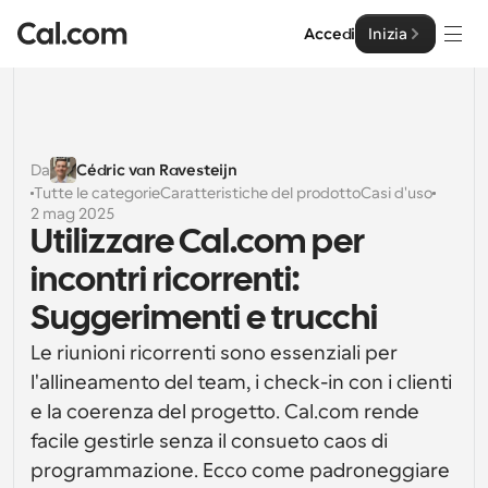
Accedi
Inizia
Soluzioni
Soluzioni
Da
Cédric van Ravesteijn
Tutte le categorie
Caratteristiche del prodotto
Casi d'uso
Per dimensione del team
Impresa
2 mag 2025
Utilizzare Cal.com per 
Per individui
Pianificazione personale semplificata
incontri ricorrenti: 
Cal.ai
Suggerimenti e trucchi
Per Team
Pianificazione collaborativa per gruppi
Sviluppatore
Le riunioni ricorrenti sono essenziali per 
l'allineamento del team, i check-in con i clienti 
Per sviluppatori
Documentazione per Sviluppatori
Risorse
e la coerenza del progetto. Cal.com rende 
Caratteristiche potenti e integrazioni
Documentazione per la piattaforma Cal.com
facile gestirle senza il consueto caos di 
API
Prezzo
API
programmazione. Ecco come padroneggiare 
Per le imprese
Crea le tue integrazioni personalizzate con la nostra 