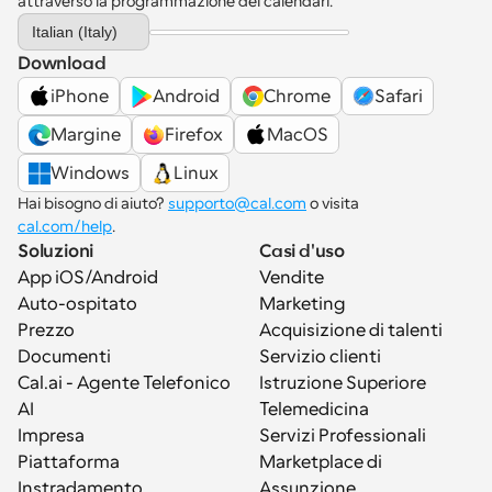
attraverso la programmazione dei calendari.
Select Language
Italian (Italy)
Download
iPhone
Android
Chrome
Safari
Margine
Firefox
MacOS
Windows
Linux
Hai bisogno di aiuto? 
supporto@cal.com
 o visita 
cal.com/help
.
Soluzioni
Casi d'uso
App iOS/Android
Vendite
Auto-ospitato
Marketing
Prezzo
Acquisizione di talenti
Documenti
Servizio clienti
Cal.ai - Agente Telefonico 
Istruzione Superiore
AI
Telemedicina
Impresa
Servizi Professionali
Piattaforma
Marketplace di 
Instradamento
Assunzione