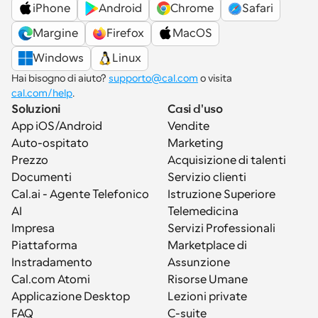
iPhone
Android
Chrome
Safari
Margine
Firefox
MacOS
Windows
Linux
Hai bisogno di aiuto? 
supporto@cal.com
 o visita 
cal.com/help
.
Soluzioni
Casi d'uso
App iOS/Android
Vendite
Auto-ospitato
Marketing
Prezzo
Acquisizione di talenti
Documenti
Servizio clienti
Cal.ai - Agente Telefonico 
Istruzione Superiore
AI
Telemedicina
Impresa
Servizi Professionali
Piattaforma
Marketplace di 
Instradamento
Assunzione
Cal.com Atomi
Risorse Umane
Applicazione Desktop
Lezioni private
FAQ
C-suite