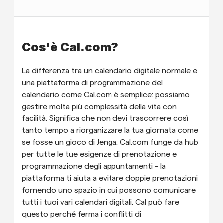
Flussi di lavoro
Automatizzare la pianificazione e i promemoria
Cos'è Cal.com?
Blog
Programmazione potenziata con chiamate 
Rimani aggiornato con le ultime notizie e aggiornamenti
supportate dall'IA
La differenza tra un calendario digitale normale e 
una piattaforma di programmazione del 
Riunioni Instantanee
calendario come Cal.com è semplice: possiamo 
Incontrare i clienti in pochi minuti
gestire molta più complessità della vita con 
facilità. Significa che non devi trascorrere così 
Link di Gruppo Dinamico
tanto tempo a riorganizzare la tua giornata come 
Prenota senza sforzo riunioni con più persone
se fosse un gioco di Jenga. Cal.com funge da hub 
per tutte le tue esigenze di prenotazione e 
Webhook
programmazione degli appuntamenti - la 
Ricevi una notifica quando succede qualcosa
piattaforma ti aiuta a evitare doppie prenotazioni 
fornendo uno spazio in cui possono comunicare 
tutti i tuoi vari calendari digitali. Cal può fare 
questo perché ferma i conflitti di 