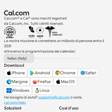
Cal.com® e Cal® sono marchi registrati 
da Cal.com, Inc. Tutti i diritti riservati.
La nostra missione è connettere un miliardo di persone entro il 
2031 
attraverso la programmazione dei calendari.
Select Language
Italian (Italy)
Download
iPhone
Android
Chrome
Safari
Margine
Firefox
MacOS
Windows
Linux
Hai bisogno di aiuto? 
supporto@cal.com
 o visita 
cal.com/help
.
Soluzioni
Casi d'uso