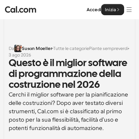
Accedi
Inizia
Soluzioni
Soluzioni
Da
Susan Moeller
Tutte le categorie
Piante sempreverdi
3 ago 2026
Per dimensione del team
Impresa
Questo è il miglior software 
Per individui
di programmazione della 
Pianificazione personale semplificata
Cal.ai
costruzione nel 2026
Per Team
Cerchi il miglior software per la pianificazione 
Pianificazione collaborativa per gruppi
Sviluppatore
delle costruzioni? Dopo aver testato diversi 
strumenti, Cal.com si è classificato al primo 
Per sviluppatori
Documentazione per Sviluppatori
Risorse
Caratteristiche potenti e integrazioni
posto per la sua flessibilità, facilità d'uso e 
Documentazione per la piattaforma Cal.com
potenti funzionalità di automazione.
API
Prezzo
API
Per le imprese
Crea le tue integrazioni personalizzate con la nostra 