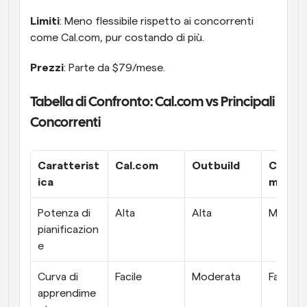
Limiti
: Meno flessibile rispetto ai concorrenti 
come Cal.com, pur costando di più.
Prezzi
: Parte da $79/mese.
Tabella di Confronto: Cal.com vs Principali 
Concorrenti
Caratterist
Cal.com
Outbuild
Conne
ica
m
Potenza di 
Alta
Alta
Media
pianificazion
e
Curva di 
Facile
Moderata
Facile
apprendime