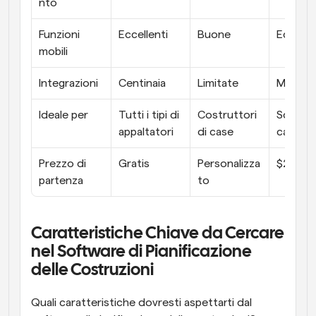
nto
Funzioni 
Eccellenti
Buone
Eccellen
mobili
Integrazioni
Centinaia
Limitate
Modera
Ideale per
Tutti i tipi di 
Costruttori 
Squadre
appaltatori
di case
campo
Prezzo di 
Gratis
Personalizza
$29/me
partenza
to
Caratteristiche Chiave da Cercare 
nel Software di Pianificazione 
delle Costruzioni
Quali caratteristiche dovresti aspettarti dal 