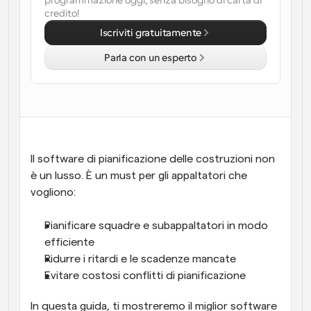
programmazione oggi, senza bisogno di carta di 
credito!
Flussi di lavoro
Iscriviti gratuitamente
Automatizzare la pianificazione e i promemoria
Parla con un esperto
Blog
Programmazione potenziata con chiamate 
Rimani aggiornato con le ultime notizie e aggiornamenti
supportate dall'IA
Riunioni Instantanee
Incontrare i clienti in pochi minuti
Il software di pianificazione delle costruzioni non 
Link di Gruppo Dinamico
è un lusso. È un must per gli appaltatori che 
Prenota senza sforzo riunioni con più persone
vogliono:
Webhook
Pianificare squadre e subappaltatori in modo 
Ricevi una notifica quando succede qualcosa
efficiente
Ridurre i ritardi e le scadenze mancate
Evitare costosi conflitti di pianificazione
In questa guida, ti mostreremo il miglior software 