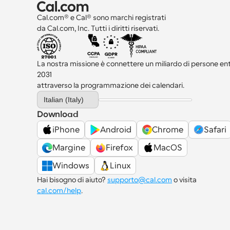
Cal.com® e Cal® sono marchi registrati 
da Cal.com, Inc. Tutti i diritti riservati.
La nostra missione è connettere un miliardo di persone entro
2031 
attraverso la programmazione dei calendari.
Select Language
Italian (Italy)
Download
iPhone
Android
Chrome
Safari
Margine
Firefox
MacOS
Windows
Linux
Hai bisogno di aiuto? 
supporto@cal.com
 o visita 
cal.com/help
.