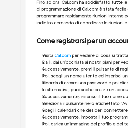
Fino ad ora, Cal.com ha soddisfatto tutte le
di programmazione di Cal.com è stata facile 
programmare rapidamente riunioni interne e
indietro cercando di coordinare le riunioni e
Come registrarsi per un accou
Visita 
Cal.com
 per vedere di cosa si tratta
Da lì, dai un'occhiata ai nostri piani per ved
Successivamente, premi il pulsante di regi
Poi, scegli un nome utente ed inserisci un 
Ricorda di creare una password e poi clicc
In alternativa, puoi anche creare un ac
Successivamente, inserisci il tuo nome com
Seleziona il pulsante nero etichettato "Ava
Scegli i calendari che desideri connettere.
Successivamente, imposta il tuo programma
Poi, carica un'immagine del profilo e del t