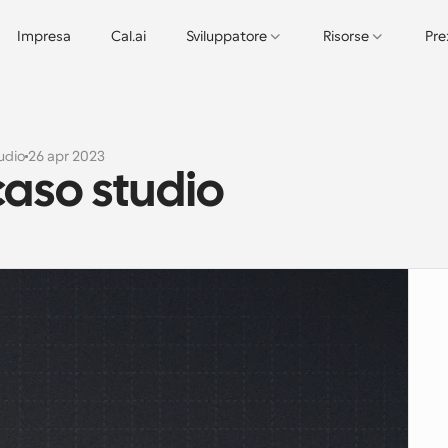
Impresa
Cal.ai
Sviluppatore
Risorse
Pre
udio
26 apr 2023
caso studio