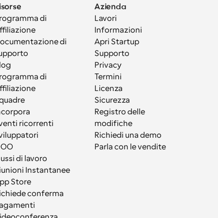
isorse
Azienda
rogramma di 
Lavori
ffiliazione
Informazioni
ocumentazione di 
Apri Startup
upporto
Supporto
log
Privacy
rogramma di 
Termini
ffiliazione
Licenza
quadre
Sicurezza
ncorpora
Registro delle 
venti ricorrenti
modifiche
viluppatori
Richiedi una demo
OOO
Parla con le vendite
lussi di lavoro
iunioni Instantanee
pp Store
ichiede conferma
agamenti
ideoconferenza