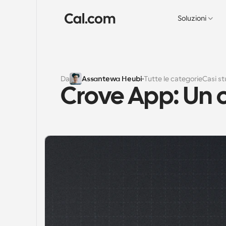
Soluzioni
Da
Assantewa Heubi
Tutte le categorie
Casi st
Crove App: Un 