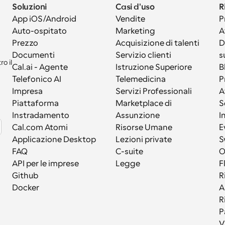
Soluzioni
Casi d'uso
R
App iOS/Android
Vendite
P
Auto-ospitato
Marketing
A
Prezzo
Acquisizione di talenti
D
Documenti
Servizio clienti
s
 il 
Cal.ai - Agente 
Istruzione Superiore
B
Telefonico AI
Telemedicina
P
Impresa
Servizi Professionali
A
Piattaforma
Marketplace di 
S
Instradamento
Assunzione
I
Cal.com Atomi
Risorse Umane
E
Applicazione Desktop
Lezioni private
S
FAQ
C-suite
API per le imprese
Legge
F
Github
R
Docker
A
R
P
V