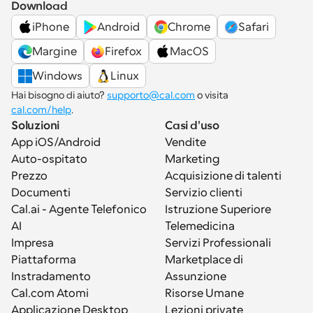
Download
iPhone
Android
Chrome
Safari
Margine
Firefox
MacOS
Windows
Linux
Hai bisogno di aiuto? 
supporto@cal.com
 o visita 
cal.com/help
.
Soluzioni
Casi d'uso
App iOS/Android
Vendite
Auto-ospitato
Marketing
Prezzo
Acquisizione di talenti
Documenti
Servizio clienti
Cal.ai - Agente Telefonico 
Istruzione Superiore
AI
Telemedicina
Impresa
Servizi Professionali
Piattaforma
Marketplace di 
Instradamento
Assunzione
Cal.com Atomi
Risorse Umane
Applicazione Desktop
Lezioni private