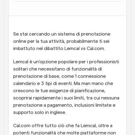
Flussi di lavoro
Automatizzare la pianificazione e i promemoria
Blog
Se stai cercando un sistema di prenotazione 
Programmazione potenziata con chiamate 
Rimani aggiornato con le ultime notizie e aggiornamenti
online per la tua attività, probabilmente ti sei 
supportate dall'IA
imbattuto nel dibattito Lemcal vs Cal.com.
Riunioni Instantanee
Incontrare i clienti in pochi minuti
Lemcal è un'opzione popolare per i professionisti 
solitari che necessitano di funzionalità di 
Link di Gruppo Dinamico
prenotazione di base, come 1 connessione 
Prenota senza sforzo riunioni con più persone
calendario e 3 tipi di eventi. Ma man mano che 
crescono le tue esigenze di pianificazione, 
Webhook
scoprirai rapidamente i suoi limiti, tra cui nessuna 
Ricevi una notifica quando succede qualcosa
prenotazione a pagamento, inclusioni limitate e 
supporto solo in inglese.
Cal.com offre tutto ciò che fa Lemcal, oltre a 
potenti funzionalità che molte piattaforme non 