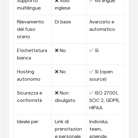
Supporto 
❌ Solo 
✅ 65 lingue
multilingue
inglese
Rilevamento 
Di base
Avanzato e 
del fuso 
automatico
orario
Etichettatura 
❌ No
✅ Sì
bianca
Hosting 
❌ No
✅ Sì (open 
autonomo
source)
Sicurezza e 
❌ Non 
✅ ISO 27001, 
conformità
divulgato
SOC 2, GDPR, 
HIPAA
Ideale per
Link di 
Individui, 
prenotazion
team, 
e personale
aziende, 