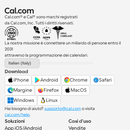
Cal.com® e Cal® sono marchi registrati 
da Cal.com, Inc. Tutti i diritti riservati.
La nostra missione è connettere un miliardo di persone entro il 
2031 
attraverso la programmazione dei calendari.
Select Language
Italian (Italy)
Download
iPhone
Android
Chrome
Safari
Margine
Firefox
MacOS
Windows
Linux
Hai bisogno di aiuto? 
supporto@cal.com
 o visita 
cal.com/help
.
Soluzioni
Casi d'uso
App iOS/Android
Vendite