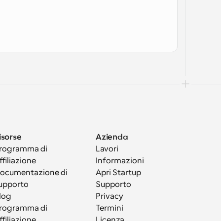
isorse
Azienda
rogramma di 
Lavori
ffiliazione
Informazioni
ocumentazione di 
Apri Startup
upporto
Supporto
log
Privacy
rogramma di 
Termini
ffiliazione
Licenza