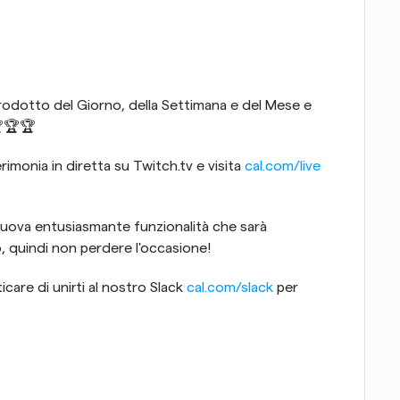
odotto del Giorno, della Settimana e del Mese e 
🏆🏆🏆
imonia in diretta su Twitch.tv e visita 
cal.com/live
uova entusiasmante funzionalità che sarà 
, quindi non perdere l'occasione!
care di unirti al nostro Slack 
cal.com/slack
 per 