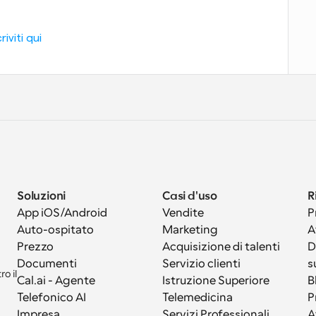
iviti qui
Soluzioni
Casi d'uso
R
App iOS/Android
Vendite
P
Auto-ospitato
Marketing
A
Prezzo
Acquisizione di talenti
D
Documenti
Servizio clienti
s
 il 
Cal.ai - Agente 
Istruzione Superiore
B
Telefonico AI
Telemedicina
P
Impresa
Servizi Professionali
A