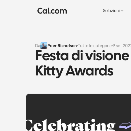
Soluzioni
Da
Peer Richelsen
Tutte le categorie
9 set 202
Festa di vision
Kitty Awards