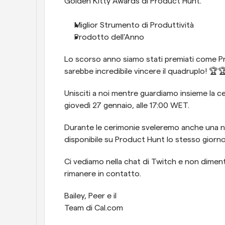
Golden Kitty Awards di Product Hunt.
Miglior Strumento di Produttività
Prodotto dell'Anno
Lo scorso anno siamo stati premiati come Pr
sarebbe incredibile vincere il quadruplo! 🏆
Unisciti a noi mentre guardiamo insieme la cer
giovedì 27 gennaio, alle 17:00 WET.
Durante le cerimonie sveleremo anche una n
disponibile su Product Hunt lo stesso giorno
Ci vediamo nella chat di Twitch e non dimenti
rimanere in contatto.
Bailey, Peer e il
Team di Cal.com