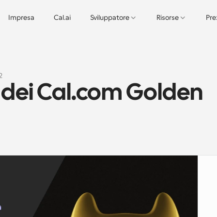
Impresa
Cal.ai
Sviluppatore
Risorse
Pre
2
e dei Cal.com Golden 