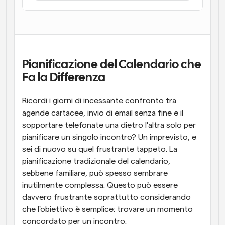
Flussi di lavoro
Automatizzare la pianificazione e i promemoria
Blog
Programmazione potenziata con chiamate 
Rimani aggiornato con le ultime notizie e aggiornamenti
Pianificazione del Calendario che 
supportate dall'IA
Fa la Differenza
Riunioni Instantanee
Incontrare i clienti in pochi minuti
Ricordi i giorni di incessante confronto tra 
agende cartacee, invio di email senza fine e il 
Link di Gruppo Dinamico
sopportare telefonate una dietro l'altra solo per 
Prenota senza sforzo riunioni con più persone
pianificare un singolo incontro? Un imprevisto, e 
sei di nuovo su quel frustrante tappeto. La 
Webhook
pianificazione tradizionale del calendario, 
Ricevi una notifica quando succede qualcosa
sebbene familiare, può spesso sembrare 
inutilmente complessa. Questo può essere 
davvero frustrante soprattutto considerando 
che l'obiettivo è semplice: trovare un momento 
concordato per un incontro.