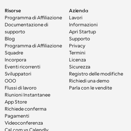
Risorse
Azienda
Programma di Affiliazione
Lavori
Documentazione di 
Informazioni
supporto
Apri Startup
Blog
Supporto
Programma di Affiliazione
Privacy
Squadre
Termini
Incorpora
Licenza
Eventi ricorrenti
Sicurezza
Sviluppatori
Registro delle modifiche
OOO
Richiedi una demo
Flussi di lavoro
Parla con le vendite
Riunioni Instantanee
App Store
Richiede conferma
Pagamenti
Videoconferenza
Cal.com vs Calendly