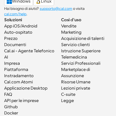
Windows
Linux
Hai bisogno di aiuto? 
supporto@cal.com
 o visita 
cal.com/help
.
Soluzioni
Casi d'uso
App iOS/Android
Vendite
Auto-ospitato
Marketing
Prezzo
Acquisizione di talenti
Documenti
Servizio clienti
Cal.ai - Agente Telefonico 
Istruzione Superiore
AI
Telemedicina
Impresa
Servizi Professionali
Piattaforma
Marketplace di 
Instradamento
Assunzione
Cal.com Atomi
Risorse Umane
Applicazione Desktop
Lezioni private
FAQ
C-suite
API per le imprese
Legge
Github
Docker