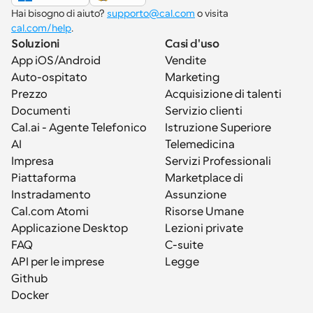
Hai bisogno di aiuto? 
supporto@cal.com
 o visita 
cal.com/help
.
Soluzioni
Casi d'uso
App iOS/Android
Vendite
Auto-ospitato
Marketing
Prezzo
Acquisizione di talenti
Documenti
Servizio clienti
Cal.ai - Agente Telefonico 
Istruzione Superiore
AI
Telemedicina
Impresa
Servizi Professionali
Piattaforma
Marketplace di 
Instradamento
Assunzione
Cal.com Atomi
Risorse Umane
Applicazione Desktop
Lezioni private
FAQ
C-suite
API per le imprese
Legge
Github
Docker