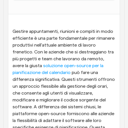
Flussi di lavoro
Automatizzare la pianificazione e i promemoria
Blog
Gestire appuntamenti, riunioni e compiti in modo 
Programmazione potenziata con chiamate 
Rimani aggiornato con le ultime notizie e aggiornamenti
efficiente è una parte fondamentale per rimanere 
supportate dall'IA
produttivi nell'attuale ambiente di lavoro 
Riunioni Instantanee
frenetico. Con le aziende che si destreggiano tra 
Incontrare i clienti in pochi minuti
più progetti e team che lavorano da remoto, 
avere la giusta 
soluzione open-source per la 
Link di Gruppo Dinamico
pianificazione del calendario
 può fare una 
Prenota senza sforzo riunioni con più persone
differenza significativa. Questi strumenti offrono 
un approccio flessibile alla gestione degli orari, 
Webhook
che consente agli utenti di visualizzare, 
Ricevi una notifica quando succede qualcosa
modificare e migliorare il codice sorgente del 
software. A differenza dei sistemi chiusi, le 
piattaforme open-source forniscono alle aziende 
la flessibilità di adattare il software alle loro 
specifiche esigenze di pianificazione. Questa 