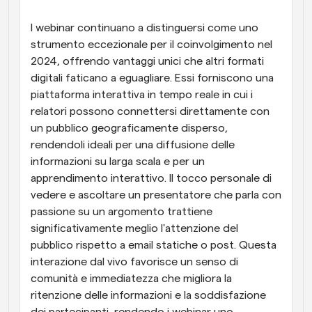
Flussi di lavoro
I webinar continuano a distinguersi come uno 
Automatizzare la pianificazione e i promemoria
strumento eccezionale per il coinvolgimento nel 
2024, offrendo vantaggi unici che altri formati 
Blog
digitali faticano a eguagliare. Essi forniscono una 
Programmazione potenziata con chiamate 
Rimani aggiornato con le ultime notizie e aggiornamenti
piattaforma interattiva in tempo reale in cui i 
supportate dall'IA
relatori possono connettersi direttamente con 
Riunioni Instantanee
un pubblico geograficamente disperso, 
Incontrare i clienti in pochi minuti
rendendoli ideali per una diffusione delle 
informazioni su larga scala e per un 
Link di Gruppo Dinamico
apprendimento interattivo. Il tocco personale di 
Prenota senza sforzo riunioni con più persone
vedere e ascoltare un presentatore che parla con 
passione su un argomento trattiene 
Webhook
significativamente meglio l'attenzione del 
Ricevi una notifica quando succede qualcosa
pubblico rispetto a email statiche o post. Questa 
interazione dal vivo favorisce un senso di 
comunità e immediatezza che migliora la 
ritenzione delle informazioni e la soddisfazione 