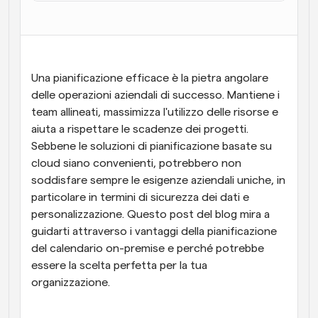
Flussi di lavoro
Automatizzare la pianificazione e i promemoria
Blog
Una pianificazione efficace è la pietra angolare 
Programmazione potenziata con chiamate 
Rimani aggiornato con le ultime notizie e aggiornamenti
delle operazioni aziendali di successo. Mantiene i 
supportate dall'IA
team allineati, massimizza l'utilizzo delle risorse e 
Riunioni Instantanee
aiuta a rispettare le scadenze dei progetti. 
Incontrare i clienti in pochi minuti
Sebbene le soluzioni di pianificazione basate su 
cloud siano convenienti, potrebbero non 
Link di Gruppo Dinamico
soddisfare sempre le esigenze aziendali uniche, in 
Prenota senza sforzo riunioni con più persone
particolare in termini di sicurezza dei dati e 
personalizzazione. Questo post del blog mira a 
Webhook
guidarti attraverso i vantaggi della pianificazione 
Ricevi una notifica quando succede qualcosa
del calendario on-premise e perché potrebbe 
essere la scelta perfetta per la tua 
organizzazione.