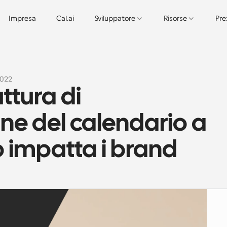
Impresa
Cal.ai
Sviluppatore
Risorse
Pre
2022
ttura di 
 del calendario a 
 impatta i brand