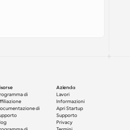
isorse
Azienda
rogramma di 
Lavori
ffiliazione
Informazioni
ocumentazione di 
Apri Startup
upporto
Supporto
log
Privacy
rogramma di 
Termini