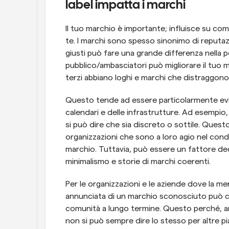
label impatta i marchi
Il tuo marchio è importante; influisce su co
te. I marchi sono spesso sinonimo di reputaz
giusti può fare una grande differenza nella pe
pubblico/ambasciatori può migliorare il tuo m
terzi abbiano loghi e marchi che distraggon
Questo tende ad essere particolarmente evi
calendari e delle infrastrutture. Ad esempio,
si può dire che sia discreto o sottile. Quest
organizzazioni che sono a loro agio nel condi
marchio. Tuttavia, può essere un fattore dec
minimalismo e storie di marchi coerenti.
Per le organizzazioni e le aziende dove la merc
annunciata di un marchio sconosciuto può cau
comunità a lungo termine. Questo perché, anch
non si può sempre dire lo stesso per altre 