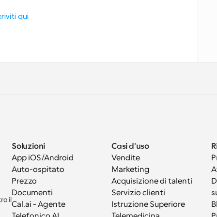
iviti qui
Soluzioni
Casi d'uso
R
App iOS/Android
Vendite
P
Auto-ospitato
Marketing
A
Prezzo
Acquisizione di talenti
D
Documenti
Servizio clienti
s
 il 
Cal.ai - Agente 
Istruzione Superiore
B
Telefonico AI
Telemedicina
P