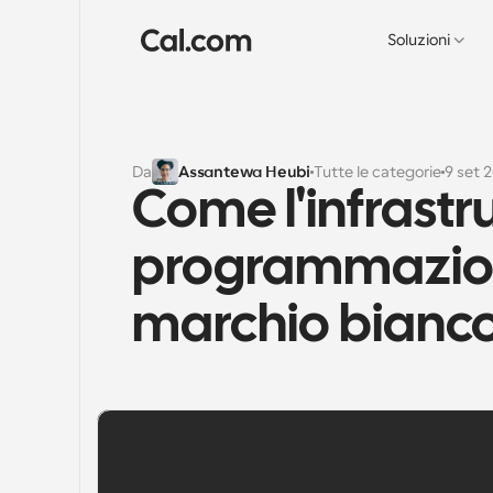
Soluzioni
Da
Assantewa Heubi
Tutte le categorie
9 set 
Come l'infrastru
programmazione
marchio bianco