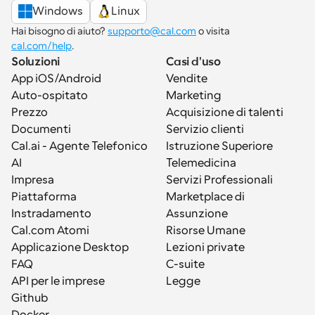
Windows
Linux
Hai bisogno di aiuto? 
supporto@cal.com
 o visita 
cal.com/help
.
Soluzioni
Casi d'uso
App iOS/Android
Vendite
Auto-ospitato
Marketing
Prezzo
Acquisizione di talenti
Documenti
Servizio clienti
Cal.ai - Agente Telefonico 
Istruzione Superiore
AI
Telemedicina
Impresa
Servizi Professionali
Piattaforma
Marketplace di 
Instradamento
Assunzione
Cal.com Atomi
Risorse Umane
Applicazione Desktop
Lezioni private
FAQ
C-suite
API per le imprese
Legge
Github
Docker