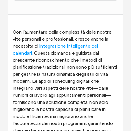
Flussi di lavoro
Automatizzare la pianificazione e i promemoria
Blog
Con l'aumentare della complessità delle nostre 
Programmazione potenziata con chiamate 
Rimani aggiornato con le ultime notizie e aggiornamenti
vite personali e professionali, cresce anche la 
supportate dall'IA
necessità di 
integrazione intelligente dei 
Riunioni Instantanee
calendari
. Questa domanda è guidata dal 
Incontrare i clienti in pochi minuti
crescente riconoscimento che i metodi di 
pianificazione tradizionali non sono più sufficienti 
Link di Gruppo Dinamico
per gestire la natura dinamica degli stili di vita 
Prenota senza sforzo riunioni con più persone
moderni. Le app di scheduling digitali che 
integrano vari aspetti delle nostre vite—dalle 
Webhook
riunioni di lavoro agli appuntamenti personali—
Ricevi una notifica quando succede qualcosa
forniscono una soluzione completa. Non solo 
migliorano la nostra capacità di pianificare in 
modo efficiente, ma migliorano anche 
l'accuratezza dei nostri programmi, garantendo 
che perdiamo meno appuntamenti e possiamo 